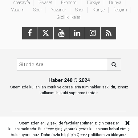
Anasayfa
Siyaset
Ekonomi
Türkiye
Dünya
Yaşam
Spor
Yazarlar
Spor
Künye
İletişim
Gizlilik İlkeleri
Haber 240
© 2024
Sitemizde kullanılan içerik ve görsellerin tüm hakları saklıdır, izinsiz
kullanımı hukuki yaptırıma tabidir.
Sitemizden en iyi şekilde faydalanabilmeniz için çerezler
Haber Portalı Yazılımı
kullanılmaktadır. Bu siteye giriş yaparak çerez kullanımını kabul etmiş
bulunuyorsunuz. Daha fazla bilgi için
Çerez politikamıza
tıklayınız.