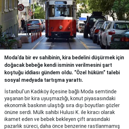
Moda’da bir ev sahibinin, kira bedelini düşürmek için
doğacak bebeğe kendi isminin verilmesini şart
koştuğu iddiası gündem oldu. “Özel hüküm” talebi
sosyal medyada tartışma yarattı.
İstanbul'un Kadıköy ilçesine bağlı Moda semtinde
yaşanan bir kira uyuşmazlığı, konut piyasasındaki
ekonomik baskının ulaştığı sıra dışı boyutları gözler
önüne serdi. Mülk sahibi Hulusi K. ile kiracı olarak
ikamet eden ve bebek bekleyen çift arasındaki
pazarlık süreci, daha önce benzerine rastlanmamış