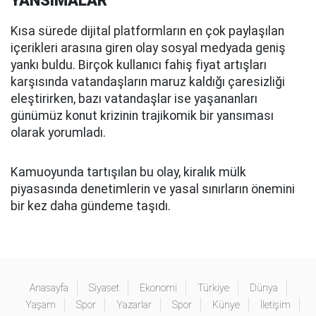
YANSIMALAR
Kısa sürede dijital platformların en çok paylaşılan
içerikleri arasına giren olay sosyal medyada geniş
yankı buldu. Birçok kullanıcı fahiş fiyat artışları
karşısında vatandaşların maruz kaldığı çaresizliği
eleştirirken, bazı vatandaşlar ise yaşananları
günümüz konut krizinin trajikomik bir yansıması
olarak yorumladı.
Kamuoyunda tartışılan bu olay, kiralık mülk
piyasasında denetimlerin ve yasal sınırların önemini
bir kez daha gündeme taşıdı.
Anasayfa
Siyaset
Ekonomi
Türkiye
Dünya
Yaşam
Spor
Yazarlar
Spor
Künye
İletişim