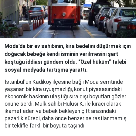
Moda’da bir ev sahibinin, kira bedelini düşürmek için
doğacak bebeğe kendi isminin verilmesini şart
koştuğu iddiası gündem oldu. “Özel hüküm” talebi
sosyal medyada tartışma yarattı.
İstanbul'un Kadıköy ilçesine bağlı Moda semtinde
yaşanan bir kira uyuşmazlığı, konut piyasasındaki
ekonomik baskının ulaştığı sıra dışı boyutları gözler
önüne serdi. Mülk sahibi Hulusi K. ile kiracı olarak
ikamet eden ve bebek bekleyen çift arasındaki
pazarlık süreci, daha önce benzerine rastlanmamış
bir teklifle farklı bir boyuta taşındı.