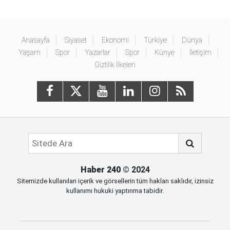
Anasayfa
Siyaset
Ekonomi
Türkiye
Dünya
Yaşam
Spor
Yazarlar
Spor
Künye
İletişim
Gizlilik İlkeleri
Haber 240
© 2024
Sitemizde kullanılan içerik ve görsellerin tüm hakları saklıdır, izinsiz
kullanımı hukuki yaptırıma tabidir.