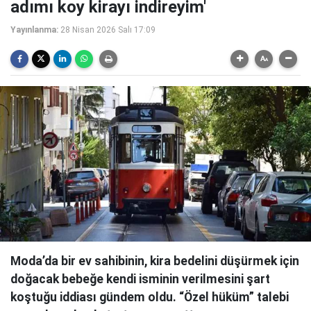
adımı koy kirayı indireyim'
Yayınlanma:
28 Nisan 2026 Salı 17:09
Moda’da bir ev sahibinin, kira bedelini düşürmek için
doğacak bebeğe kendi isminin verilmesini şart
koştuğu iddiası gündem oldu. “Özel hüküm” talebi