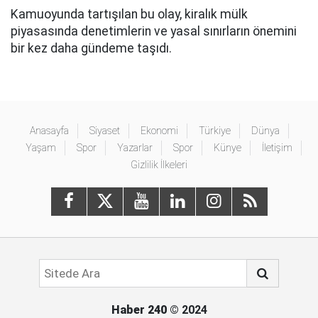
Kamuoyunda tartışılan bu olay, kiralık mülk
piyasasında denetimlerin ve yasal sınırların önemini
bir kez daha gündeme taşıdı.
Anasayfa
Siyaset
Ekonomi
Türkiye
Dünya
Yaşam
Spor
Yazarlar
Spor
Künye
İletişim
Gizlilik İlkeleri
Haber 240
© 2024