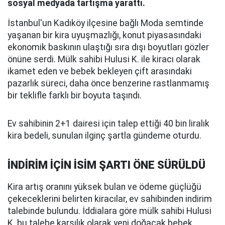
sosyal medyada tartışma yarattı.
İstanbul'un Kadıköy ilçesine bağlı Moda semtinde
yaşanan bir kira uyuşmazlığı, konut piyasasındaki
ekonomik baskının ulaştığı sıra dışı boyutları gözler
önüne serdi. Mülk sahibi Hulusi K. ile kiracı olarak
ikamet eden ve bebek bekleyen çift arasındaki
pazarlık süreci, daha önce benzerine rastlanmamış
bir teklifle farklı bir boyuta taşındı.
Ev sahibinin 2+1 dairesi için talep ettiği 40 bin liralık
kira bedeli, sunulan ilginç şartla gündeme oturdu.
İNDİRİM İÇİN İSİM ŞARTI ÖNE SÜRÜLDÜ
Kira artış oranını yüksek bulan ve ödeme güçlüğü
çekeceklerini belirten kiracılar, ev sahibinden indirim
talebinde bulundu. İddialara göre mülk sahibi Hulusi
K. bu talebe karşılık olarak yeni doğacak bebek