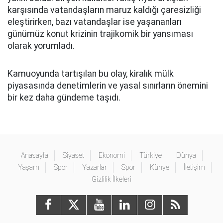
karşısında vatandaşların maruz kaldığı çaresizliği
eleştirirken, bazı vatandaşlar ise yaşananları
günümüz konut krizinin trajikomik bir yansıması
olarak yorumladı.
Kamuoyunda tartışılan bu olay, kiralık mülk
piyasasında denetimlerin ve yasal sınırların önemini
bir kez daha gündeme taşıdı.
Anasayfa
Siyaset
Ekonomi
Türkiye
Dünya
Yaşam
Spor
Yazarlar
Spor
Künye
İletişim
Gizlilik İlkeleri