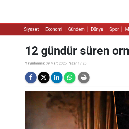
Siyaset
Ekonomi
Gündem
Dünya
Spor
M
12 gündür süren orma
Yayınlanma:
09 Mart 2025 Pazar 17:25