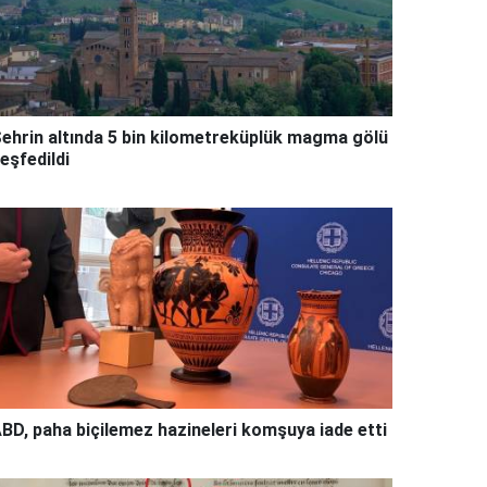
ehrin altında 5 bin kilometreküplük magma gölü
eşfedildi
BD, paha biçilemez hazineleri komşuya iade etti