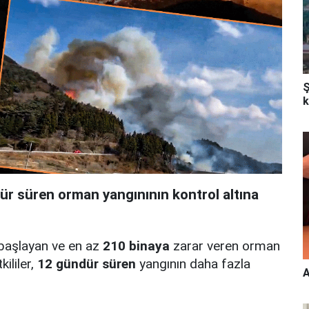
Ş
k
 süren orman yangınının kontrol altına
 başlayan ve en az
210 binaya
zarar veren orman
kililer,
12 gündür süren
yangının daha fazla
A