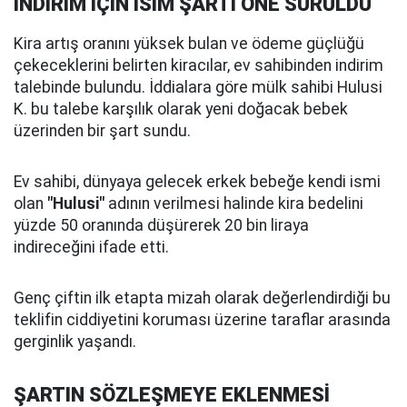
İNDİRİM İÇİN İSİM ŞARTI ÖNE SÜRÜLDÜ
Kira artış oranını yüksek bulan ve ödeme güçlüğü
çekeceklerini belirten kiracılar, ev sahibinden indirim
talebinde bulundu. İddialara göre mülk sahibi Hulusi
K. bu talebe karşılık olarak yeni doğacak bebek
üzerinden bir şart sundu.
Ev sahibi, dünyaya gelecek erkek bebeğe kendi ismi
olan
"Hulusi"
adının verilmesi halinde kira bedelini
yüzde 50 oranında düşürerek 20 bin liraya
indireceğini ifade etti.
Genç çiftin ilk etapta mizah olarak değerlendirdiği bu
teklifin ciddiyetini koruması üzerine taraflar arasında
gerginlik yaşandı.
ŞARTIN SÖZLEŞMEYE EKLENMESİ