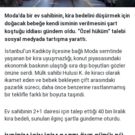
Moda’da bir ev sahibinin, kira bedelini düşürmek için
doğacak bebeğe kendi isminin verilmesini şart
koştuğu iddiası gündem oldu. “Özel hüküm” talebi
sosyal medyada tartışma yarattı.
İstanbul'un Kadıköy ilçesine bağlı Moda semtinde
yaşanan bir kira uyuşmazlığı, konut piyasasındaki
ekonomik baskının ulaştığı sıra dışı boyutları gözler
önüne serdi. Mülk sahibi Hulusi K. ile kiracı olarak
ikamet eden ve bebek bekleyen çift arasındaki
pazarlık süreci, daha önce benzerine rastlanmamış
bir teklifle farklı bir boyuta taşındı.
Ev sahibinin 2+1 dairesi için talep ettiği 40 bin liralık
kira bedeli, sunulan ilginç şartla gündeme oturdu.