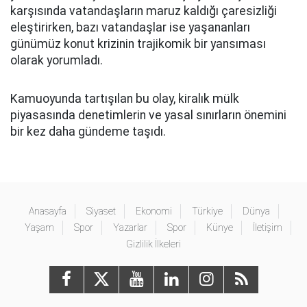
karşısında vatandaşların maruz kaldığı çaresizliği
eleştirirken, bazı vatandaşlar ise yaşananları
günümüz konut krizinin trajikomik bir yansıması
olarak yorumladı.
Kamuoyunda tartışılan bu olay, kiralık mülk
piyasasında denetimlerin ve yasal sınırların önemini
bir kez daha gündeme taşıdı.
Anasayfa
Siyaset
Ekonomi
Türkiye
Dünya
Yaşam
Spor
Yazarlar
Spor
Künye
İletişim
Gizlilik İlkeleri