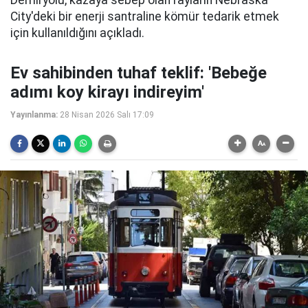
Demiryolu, kazaya sebep olan rayların Nebraska
City'deki bir enerji santraline kömür tedarik etmek
için kullanıldığını açıkladı.
Ev sahibinden tuhaf teklif: 'Bebeğe
adımı koy kirayı indireyim'
Yayınlanma:
28 Nisan 2026 Salı 17:09