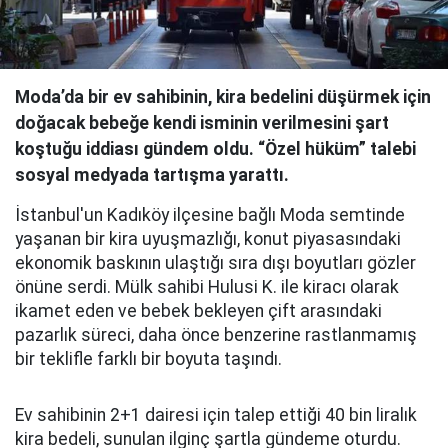
Moda’da bir ev sahibinin, kira bedelini düşürmek için
doğacak bebeğe kendi isminin verilmesini şart
koştuğu iddiası gündem oldu. “Özel hüküm” talebi
sosyal medyada tartışma yarattı.
İstanbul'un Kadıköy ilçesine bağlı Moda semtinde
yaşanan bir kira uyuşmazlığı, konut piyasasındaki
ekonomik baskının ulaştığı sıra dışı boyutları gözler
önüne serdi. Mülk sahibi Hulusi K. ile kiracı olarak
ikamet eden ve bebek bekleyen çift arasındaki
pazarlık süreci, daha önce benzerine rastlanmamış
bir teklifle farklı bir boyuta taşındı.
Ev sahibinin 2+1 dairesi için talep ettiği 40 bin liralık
kira bedeli, sunulan ilginç şartla gündeme oturdu.