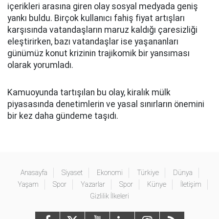
içerikleri arasına giren olay sosyal medyada geniş
yankı buldu. Birçok kullanıcı fahiş fiyat artışları
karşısında vatandaşların maruz kaldığı çaresizliği
eleştirirken, bazı vatandaşlar ise yaşananları
günümüz konut krizinin trajikomik bir yansıması
olarak yorumladı.
Kamuoyunda tartışılan bu olay, kiralık mülk
piyasasında denetimlerin ve yasal sınırların önemini
bir kez daha gündeme taşıdı.
Anasayfa
Siyaset
Ekonomi
Türkiye
Dünya
Yaşam
Spor
Yazarlar
Spor
Künye
İletişim
Gizlilik İlkeleri