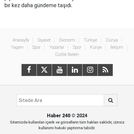
bir kez daha gündeme taşıdı.
Anasayfa
Siyaset
Ekonomi
Türkiye
Dünya
Yaşam
Spor
Yazarlar
Spor
Künye
İletişim
Gizlilik İlkeleri
Haber 240
© 2024
Sitemizde kullanılan içerik ve görsellerin tüm hakları saklıdır, izinsiz
kullanımı hukuki yaptırıma tabidir.