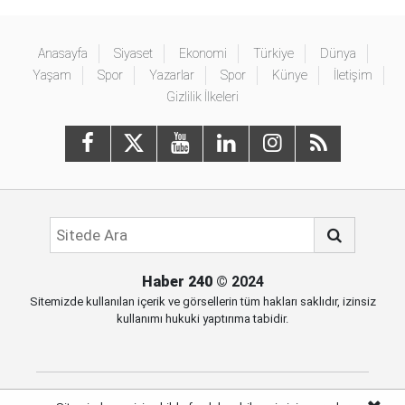
Anasayfa
Siyaset
Ekonomi
Türkiye
Dünya
Yaşam
Spor
Yazarlar
Spor
Künye
İletişim
Gizlilik İlkeleri
Haber 240
© 2024
Sitemizde kullanılan içerik ve görsellerin tüm hakları saklıdır, izinsiz
kullanımı hukuki yaptırıma tabidir.