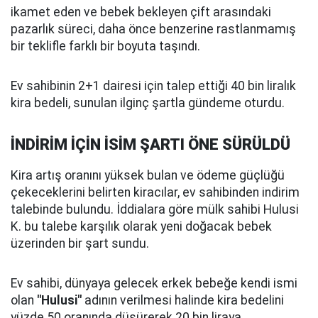
ikamet eden ve bebek bekleyen çift arasındaki
pazarlık süreci, daha önce benzerine rastlanmamış
bir teklifle farklı bir boyuta taşındı.
Ev sahibinin 2+1 dairesi için talep ettiği 40 bin liralık
kira bedeli, sunulan ilginç şartla gündeme oturdu.
İNDİRİM İÇİN İSİM ŞARTI ÖNE SÜRÜLDÜ
Kira artış oranını yüksek bulan ve ödeme güçlüğü
çekeceklerini belirten kiracılar, ev sahibinden indirim
talebinde bulundu. İddialara göre mülk sahibi Hulusi
K. bu talebe karşılık olarak yeni doğacak bebek
üzerinden bir şart sundu.
Ev sahibi, dünyaya gelecek erkek bebeğe kendi ismi
olan
"Hulusi"
adının verilmesi halinde kira bedelini
yüzde 50 oranında düşürerek 20 bin liraya