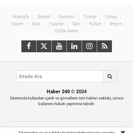
Anasayfa
Siyaset
Ekonomi
Türkiye
Dünya
Yaşam
Spor
Yazarlar
Spor
Künye
İletişim
Gizlilik İlkeleri
Haber 240
© 2024
Sitemizde kullanılan içerik ve görsellerin tüm hakları saklıdır, izinsiz
kullanımı hukuki yaptırıma tabidir.
Sitemizden en iyi şekilde faydalanabilmeniz için çerezler