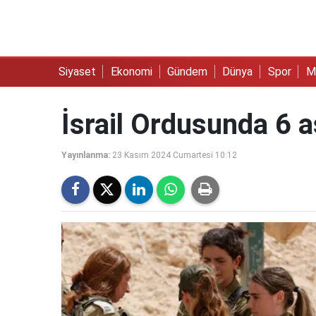
Siyaset
Ekonomi
Gündem
Dünya
Spor
M
İsrail Ordusunda 6 as
Yayınlanma:
23 Kasım 2024 Cumartesi 10:12