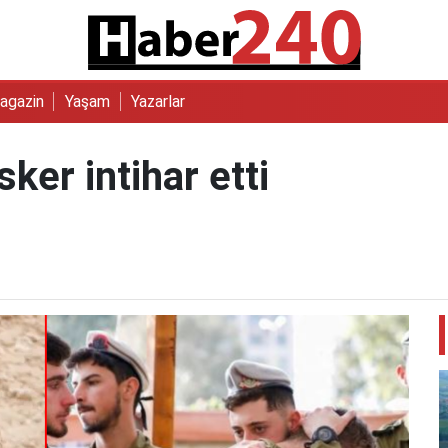
agazin
Yaşam
Yazarlar
ker intihar etti