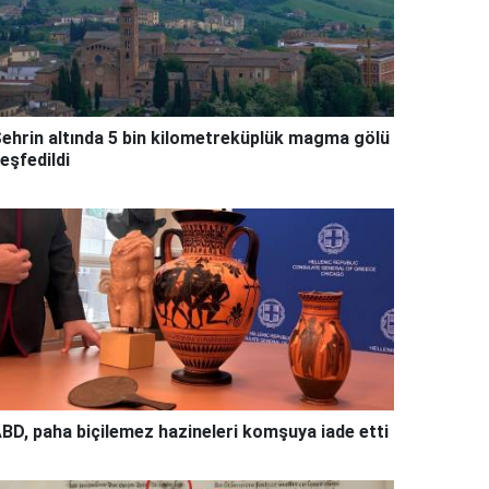
ehrin altında 5 bin kilometreküplük magma gölü
eşfedildi
BD, paha biçilemez hazineleri komşuya iade etti