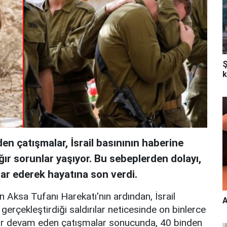
Ş
k
den çatışmalar, İsrail basınının haberine
 ağır sorunlar yaşıyor. Bu sebeplerden dolayı,
ihar ederek hayatına son verdi.
 Aksa Tufanı Harekatı'nın ardından, İsrail
A
erçekleştirdiği saldırılar neticesinde on binlerce
süredir devam eden çatışmalar sonucunda, 40 binden