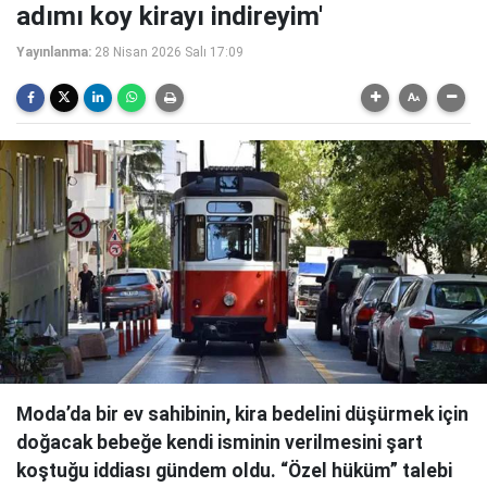
adımı koy kirayı indireyim'
Yayınlanma:
28 Nisan 2026 Salı 17:09
Moda’da bir ev sahibinin, kira bedelini düşürmek için
doğacak bebeğe kendi isminin verilmesini şart
koştuğu iddiası gündem oldu. “Özel hüküm” talebi