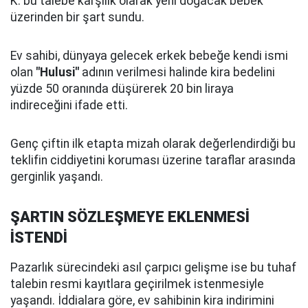
K. bu talebe karşılık olarak yeni doğacak bebek
üzerinden bir şart sundu.
Ev sahibi, dünyaya gelecek erkek bebeğe kendi ismi
olan
"Hulusi"
adının verilmesi halinde kira bedelini
yüzde 50 oranında düşürerek 20 bin liraya
indireceğini ifade etti.
Genç çiftin ilk etapta mizah olarak değerlendirdiği bu
teklifin ciddiyetini koruması üzerine taraflar arasında
gerginlik yaşandı.
ŞARTIN SÖZLEŞMEYE EKLENMESİ
İSTENDİ
Pazarlık sürecindeki asıl çarpıcı gelişme ise bu tuhaf
talebin resmi kayıtlara geçirilmek istenmesiyle
yaşandı. İddialara göre, ev sahibinin kira indirimini