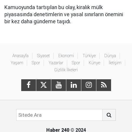
Kamuoyunda tartışılan bu olay, kiralık mülk
piyasasında denetimlerin ve yasal sınırların önemini
bir kez daha gündeme taşıdı.
Anasayfa
Siyaset
Ekonomi
Türkiye
Dünya
Yaşam
Spor
Yazarlar
Spor
Künye
İletişim
Gizlilik İlkeleri
Haber 240
© 2024