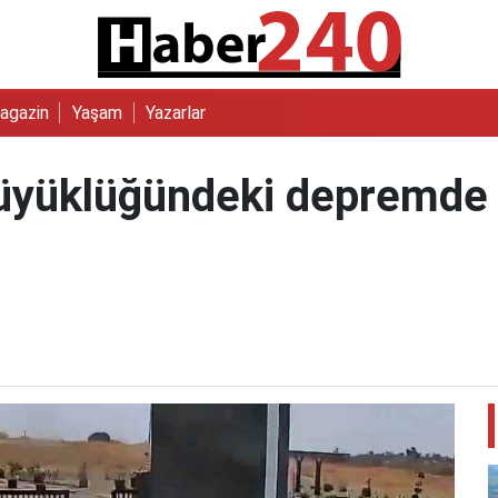
agazin
Yaşam
Yazarlar
üyüklüğündeki depremde o