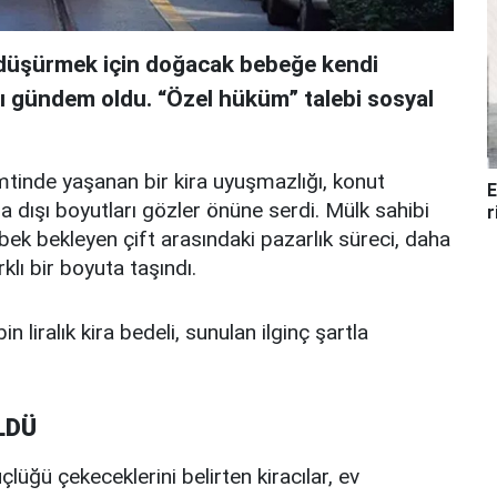
i düşürmek için doğacak bebeğe kendi
sı gündem oldu. “Özel hüküm” talebi sosyal
mtinde yaşanan bir kira uyuşmazlığı, konut
E
a dışı boyutları gözler önüne serdi. Mülk sahibi
r
ebek bekleyen çift arasındaki pazarlık süreci, daha
klı bir boyuta taşındı.
in liralık kira bedeli, sunulan ilginç şartla
LDÜ
lüğü çekeceklerini belirten kiracılar, ev