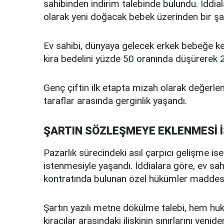
sahibinden indirim talebinde bulundu. İddial
olarak yeni doğacak bebek üzerinden bir şa
Ev sahibi, dünyaya gelecek erkek bebeğe k
kira bedelini yüzde 50 oranında düşürerek 20 
Genç çiftin ilk etapta mizah olarak değerlen
taraflar arasında gerginlik yaşandı.
ŞARTIN SÖZLEŞMEYE EKLENMESİ 
Pazarlık sürecindeki asıl çarpıcı gelişme is
istenmesiyle yaşandı. İddialara göre, ev sahib
kontratında bulunan özel hükümler maddesine
Şartın yazılı metne dökülme talebi, hem huku
kiracılar arasındaki ilişkinin sınırlarını yenid