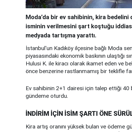
Moda’da bir ev sahibinin, kira bedelin
isminin verilmesini şart koştuğu iddia
medyada tartışma yarattı.
İstanbul'un Kadıköy ilçesine bağlı Moda se
piyasasındaki ekonomik baskının ulaştığı sır
Hulusi K. ile kiracı olarak ikamet eden ve b
önce benzerine rastlanmamış bir teklifle far
Ev sahibinin 2+1 dairesi için talep ettiği 40 b
gündeme oturdu.
İNDİRİM İÇİN İSİM ŞARTI ÖNE SÜRÜ
Kira artış oranını yüksek bulan ve ödeme güç