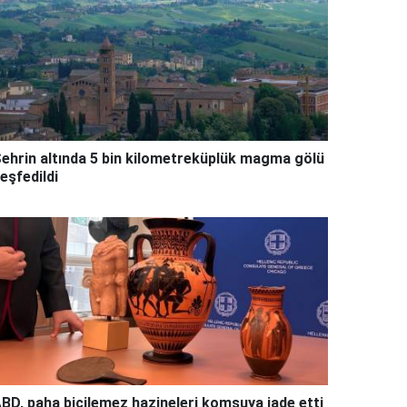
ehrin altında 5 bin kilometreküplük magma gölü
eşfedildi
BD, paha biçilemez hazineleri komşuya iade etti