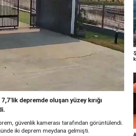
Ş
k
,7'lik depremde oluşan yüzey kırığı
i.
em, güvenlik kamerası tarafından görüntülendi.
ğünde iki deprem meydana gelmişti.
A