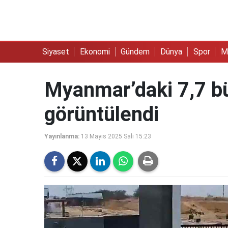
Siyaset
Ekonomi
Gündem
Dünya
Spor
M
Myanmar’daki 7,7 b
görüntülendi
Yayınlanma:
13 Mayıs 2025 Salı 15:23