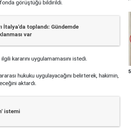
efonda görüştüğü bildirildi.
rı İtalya'da toplandı: Gündemde
klanması var
gili kararını uygulamamasını istedi.
5
lararası hukuku uygulayacağını belirterek, hakimin,
eceğini aktardı.
' istemi