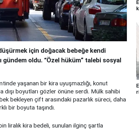
E
k
i düşürmek için doğacak bebeğe kendi
sı gündem oldu. “Özel hüküm” talebi sosyal
mtinde yaşanan bir kira uyuşmazlığı, konut
E
a dışı boyutları gözler önüne serdi. Mülk sahibi
r
ebek bekleyen çift arasındaki pazarlık süreci, daha
klı bir boyuta taşındı.
in liralık kira bedeli, sunulan ilginç şartla