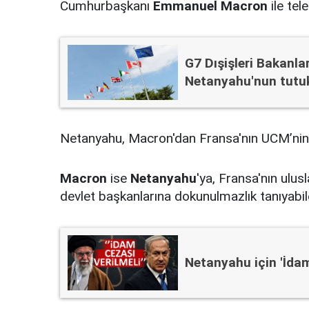
Cumhurbaşkanı
Emmanuel Macron
ile tel
G7 Dışişleri Bakanla
Netanyahu'nun tutu
Netanyahu, Macron'dan Fransa'nın UCM’nin il
Macron
ise
Netanyahu
'ya, Fransa'nın ulus
devlet başkanlarına dokunulmazlık tanıyabil
Netanyahu için 'İdam