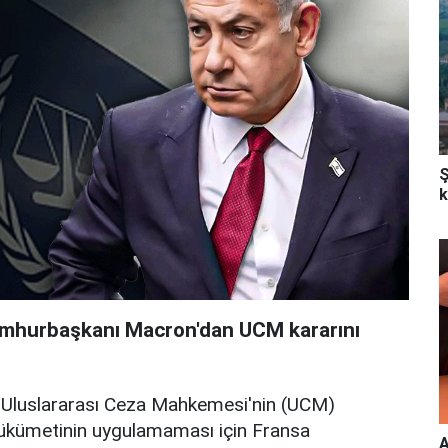
Ş
k
umhurbaşkanı Macron'dan UCM kararını
, Uluslararası Ceza Mahkemesi'nin (UCM)
 hükümetinin uygulamaması için Fransa
A