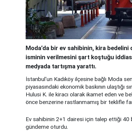
Moda’da bir ev sahibinin, kira bedelin
isminin verilmesini şart koştuğu iddia
medyada tartışma yarattı.
İstanbul'un Kadıköy ilçesine bağlı Moda se
piyasasındaki ekonomik baskının ulaştığı sır
Hulusi K. ile kiracı olarak ikamet eden ve b
önce benzerine rastlanmamış bir teklifle far
Ev sahibinin 2+1 dairesi için talep ettiği 40 b
gündeme oturdu.