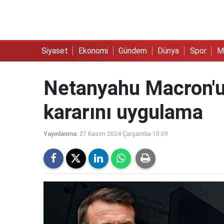
Siyaset
Ekonomi
Gündem
Dünya
Spor
M
Netanyahu Macron'u
kararını uygulama
Yayınlanma:
27 Kasım 2024 Çarşamba 10:09