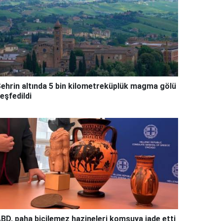
ehrin altında 5 bin kilometreküplük magma gölü
eşfedildi
BD, paha biçilemez hazineleri komşuya iade etti