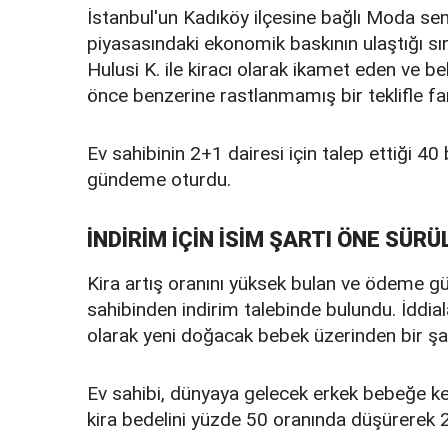
İstanbul'un Kadıköy ilçesine bağlı Moda se
piyasasındaki ekonomik baskının ulaştığı sır
Hulusi K. ile kiracı olarak ikamet eden ve b
önce benzerine rastlanmamış bir teklifle far
Ev sahibinin 2+1 dairesi için talep ettiği 40 b
gündeme oturdu.
İNDİRİM İÇİN İSİM ŞARTI ÖNE SÜRÜ
Kira artış oranını yüksek bulan ve ödeme güç
sahibinden indirim talebinde bulundu. İddial
olarak yeni doğacak bebek üzerinden bir şa
Ev sahibi, dünyaya gelecek erkek bebeğe k
kira bedelini yüzde 50 oranında düşürerek 20 