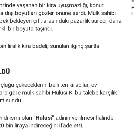
mtinde yaşanan bir kira uyuşmazlığı, konut
E
a dışı boyutları gözler önüne serdi. Mülk sahibi
r
ebek bekleyen çift arasındaki pazarlık süreci, daha
klı bir boyuta taşındı.
in liralık kira bedeli, sunulan ilginç şartla
LDÜ
lüğü çekeceklerini belirten kiracılar, ev
ara göre mülk sahibi Hulusi K. bu talebe karşılık
rt sundu.
endi ismi olan
"Hulusi"
adının verilmesi halinde
bin liraya indireceğini ifade etti.