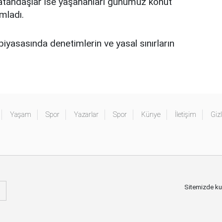
ı vatandaşlar ise yaşananları günümüz konut
mladı.
piyasasında denetimlerin ve yasal sınırların
Yaşam
Spor
Yazarlar
Spor
Künye
İletişim
Gizl
Sitemizde kull