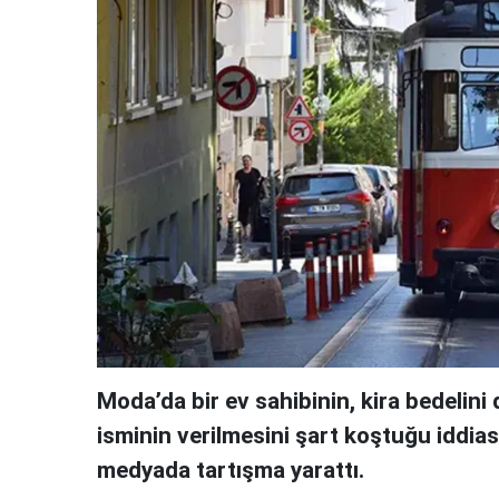
Moda’da bir ev sahibinin, kira bedelin
isminin verilmesini şart koştuğu iddia
medyada tartışma yarattı.