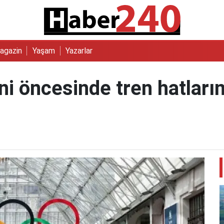
agazin
Yaşam
Yazarlar
eni öncesinde tren hatları