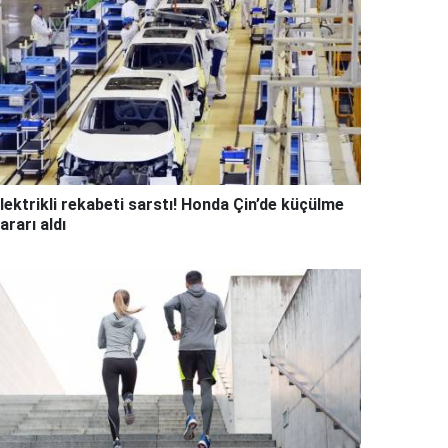
lektrikli rekabeti sarstı! Honda Çin’de küçülme
ararı aldı