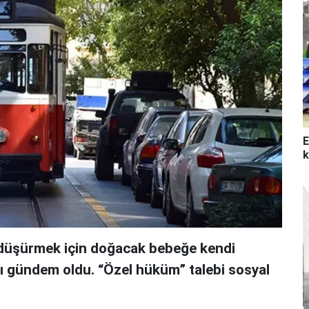
E
k
i düşürmek için doğacak bebeğe kendi
sı gündem oldu. “Özel hüküm” talebi sosyal