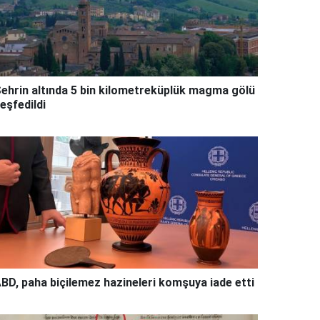
ehrin altında 5 bin kilometreküplük magma gölü
eşfedildi
BD, paha biçilemez hazineleri komşuya iade etti