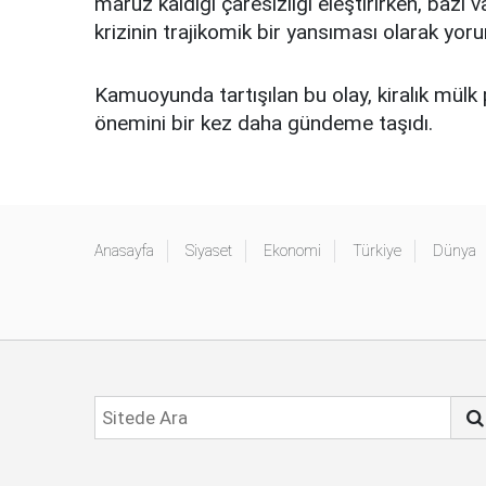
maruz kaldığı çaresizliği eleştirirken, baz
krizinin trajikomik bir yansıması olarak yoru
Kamuoyunda tartışılan bu olay, kiralık mülk 
önemini bir kez daha gündeme taşıdı.
Anasayfa
Siyaset
Ekonomi
Türkiye
Dünya