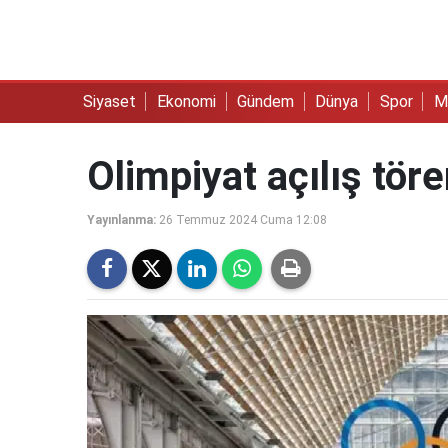
Siyaset
Ekonomi
Gündem
Dünya
Spor
M
Olimpiyat açılış tör
Yayınlanma:
26 Temmuz 2024 Cuma 12:08