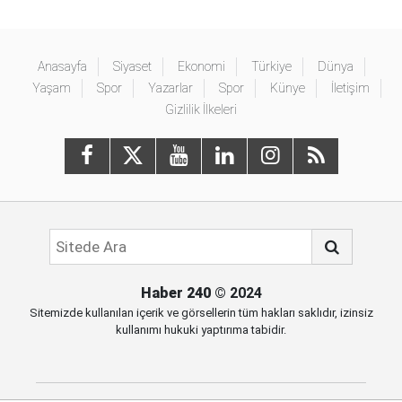
Anasayfa
Siyaset
Ekonomi
Türkiye
Dünya
Yaşam
Spor
Yazarlar
Spor
Künye
İletişim
Gizlilik İlkeleri
Haber 240
© 2024
Sitemizde kullanılan içerik ve görsellerin tüm hakları saklıdır, izinsiz
kullanımı hukuki yaptırıma tabidir.