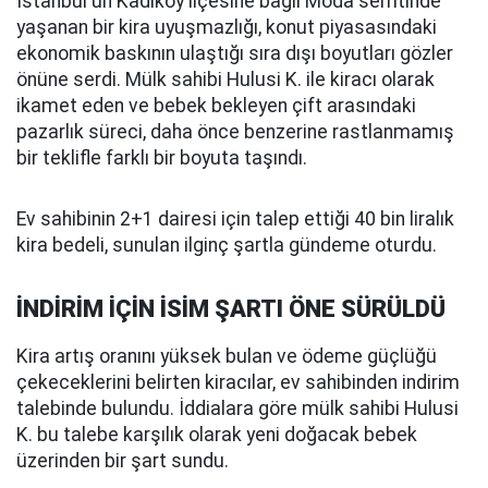
İstanbul'un Kadıköy ilçesine bağlı Moda semtinde
yaşanan bir kira uyuşmazlığı, konut piyasasındaki
ekonomik baskının ulaştığı sıra dışı boyutları gözler
önüne serdi. Mülk sahibi Hulusi K. ile kiracı olarak
ikamet eden ve bebek bekleyen çift arasındaki
pazarlık süreci, daha önce benzerine rastlanmamış
bir teklifle farklı bir boyuta taşındı.
Ev sahibinin 2+1 dairesi için talep ettiği 40 bin liralık
kira bedeli, sunulan ilginç şartla gündeme oturdu.
İNDİRİM İÇİN İSİM ŞARTI ÖNE SÜRÜLDÜ
Kira artış oranını yüksek bulan ve ödeme güçlüğü
çekeceklerini belirten kiracılar, ev sahibinden indirim
talebinde bulundu. İddialara göre mülk sahibi Hulusi
K. bu talebe karşılık olarak yeni doğacak bebek
üzerinden bir şart sundu.