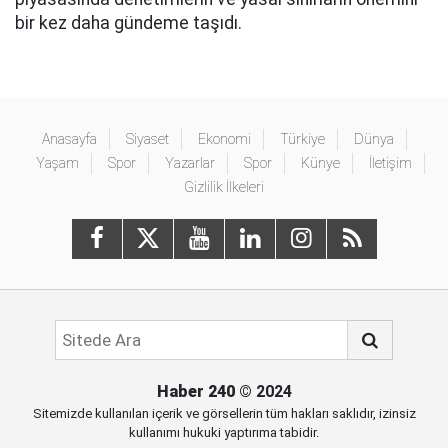
bir kez daha gündeme taşıdı.
Anasayfa
Siyaset
Ekonomi
Türkiye
Dünya
Yaşam
Spor
Yazarlar
Spor
Künye
İletişim
Gizlilik İlkeleri
Haber 240
© 2024
Sitemizde kullanılan içerik ve görsellerin tüm hakları saklıdır, izinsiz
kullanımı hukuki yaptırıma tabidir.