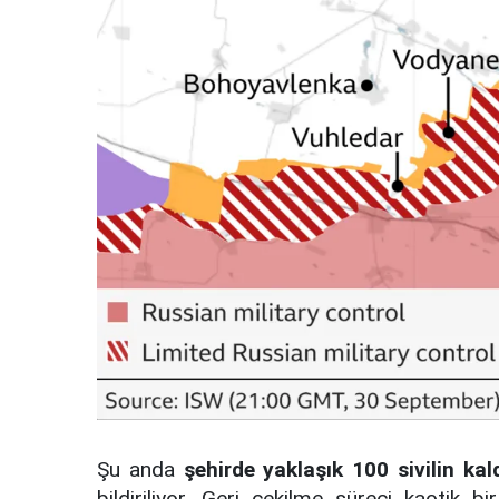
Şu anda
şehirde yaklaşık 100 sivilin kald
bildiriliyor. Geri çekilme süreci kaotik bir