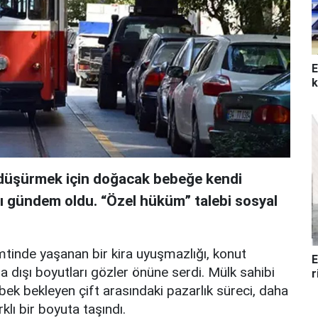
E
k
i düşürmek için doğacak bebeğe kendi
sı gündem oldu. “Özel hüküm” talebi sosyal
mtinde yaşanan bir kira uyuşmazlığı, konut
E
a dışı boyutları gözler önüne serdi. Mülk sahibi
r
ebek bekleyen çift arasındaki pazarlık süreci, daha
klı bir boyuta taşındı.