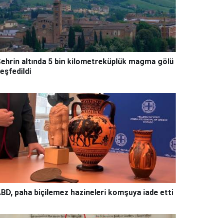
ehrin altında 5 bin kilometreküplük magma gölü
eşfedildi
BD, paha biçilemez hazineleri komşuya iade etti