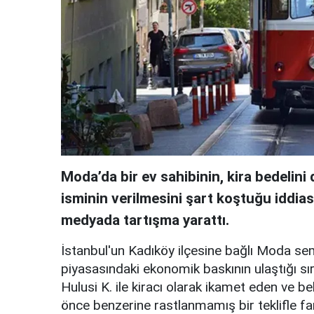
Moda’da bir ev sahibinin, kira bedelin
isminin verilmesini şart koştuğu iddia
medyada tartışma yarattı.
İstanbul'un Kadıköy ilçesine bağlı Moda se
piyasasındaki ekonomik baskının ulaştığı sır
Hulusi K. ile kiracı olarak ikamet eden ve b
önce benzerine rastlanmamış bir teklifle far