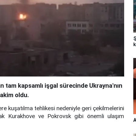
Ş
k
ayan tam kapsamlı işgal sürecinde Ukrayna'nın
akim oldu.
ere kuşatılma tehlikesi nedeniyle geri çekilmelerini
arak Kurakhove ve Pokrovsk gibi önemli ulaşım
A