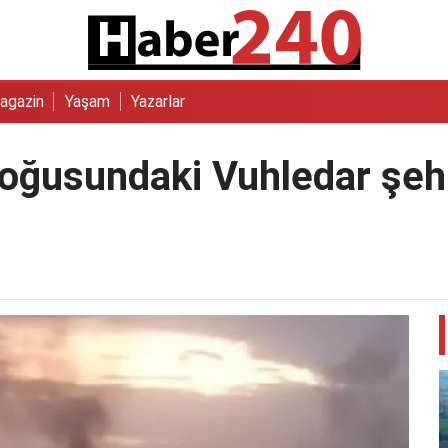
agazin
Yaşam
Yazarlar
oğusundaki Vuhledar şehri