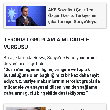
AKP Sözcüsü Çelik’ten
Özgür Özel’e: Türkiye'nin
çıkarları için Suriye'deyiz
TERÖRİST GRUPLARLA MÜCADELE
VURGUSU
Bu açıklamada Rusya, Suriye'de Esad yönetimine
desteğini dile getirdi:
“Suriye'nin egemenliğine, birliğine ve toprak
bütünlüğüne olan bağlılığımızı bir kez daha teyit
ediyoruz. Suriye makamlarının terörist gruplarla
mücadele ve anayasal düzeni yeniden sağlama
çabalarını güçlü bir şekilde destekliyoruz.”