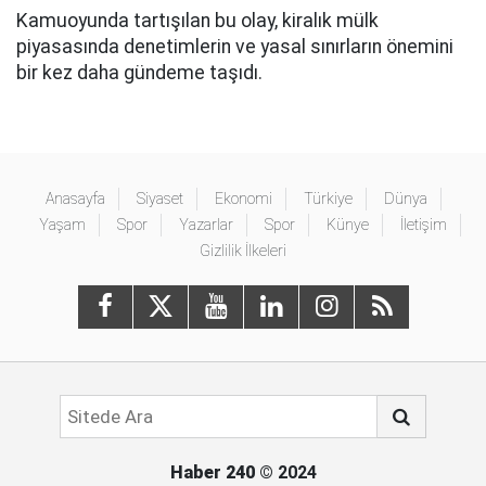
Kamuoyunda tartışılan bu olay, kiralık mülk
piyasasında denetimlerin ve yasal sınırların önemini
bir kez daha gündeme taşıdı.
Anasayfa
Siyaset
Ekonomi
Türkiye
Dünya
Yaşam
Spor
Yazarlar
Spor
Künye
İletişim
Gizlilik İlkeleri
Haber 240
© 2024