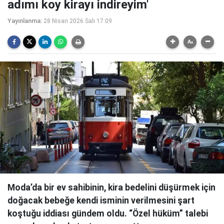
adımı koy kirayı indireyim'
Yayınlanma:
28 Nisan 2026 Salı 17:09
Moda’da bir ev sahibinin, kira bedelini düşürmek için
doğacak bebeğe kendi isminin verilmesini şart
koştuğu iddiası gündem oldu. “Özel hüküm” talebi