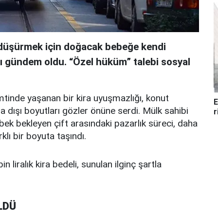
i düşürmek için doğacak bebeğe kendi
sı gündem oldu. “Özel hüküm” talebi sosyal
mtinde yaşanan bir kira uyuşmazlığı, konut
E
a dışı boyutları gözler önüne serdi. Mülk sahibi
r
ebek bekleyen çift arasındaki pazarlık süreci, daha
klı bir boyuta taşındı.
in liralık kira bedeli, sunulan ilginç şartla
LDÜ