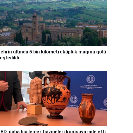
ehrin altında 5 bin kilometreküplük magma gölü
eşfedildi
BD, paha biçilemez hazineleri komşuya iade etti