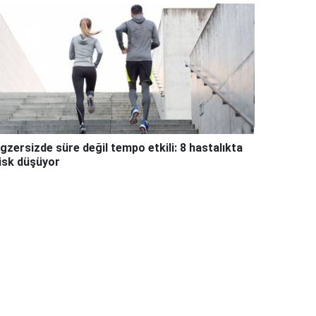
gzersizde süre değil tempo etkili: 8 hastalıkta
isk düşüyor