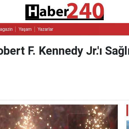
agazin
Yaşam
Yazarlar
obert F. Kennedy Jr.'ı Sağ