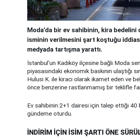
Moda’da bir ev sahibinin, kira bedelin
isminin verilmesini şart koştuğu iddia
medyada tartışma yarattı.
İstanbul'un Kadıköy ilçesine bağlı Moda se
piyasasındaki ekonomik baskının ulaştığı sır
Hulusi K. ile kiracı olarak ikamet eden ve b
önce benzerine rastlanmamış bir teklifle far
Ev sahibinin 2+1 dairesi için talep ettiği 40 b
gündeme oturdu.
İNDİRİM İÇİN İSİM ŞARTI ÖNE SÜRÜ