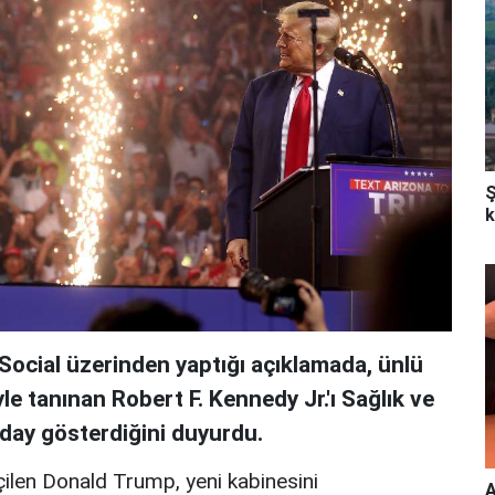
Ş
k
ocial üzerinden yaptığı açıklamada, ünlü
yle tanınan Robert F. Kennedy Jr.'ı Sağlık ve
aday gösterdiğini duyurdu.
eçilen Donald Trump, yeni kabinesini
A