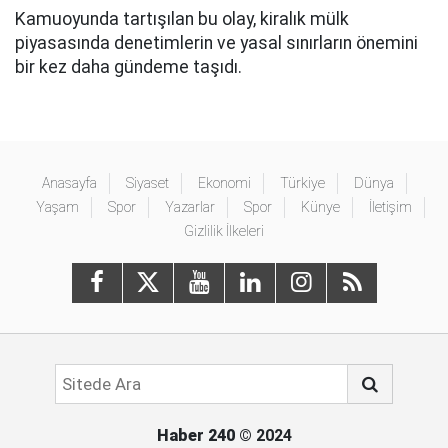
Kamuoyunda tartışılan bu olay, kiralık mülk
piyasasında denetimlerin ve yasal sınırların önemini
bir kez daha gündeme taşıdı.
Anasayfa
Siyaset
Ekonomi
Türkiye
Dünya
Yaşam
Spor
Yazarlar
Spor
Künye
İletişim
Gizlilik İlkeleri
Haber 240
© 2024