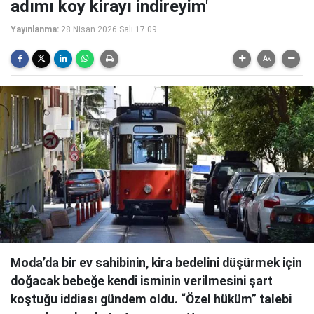
adımı koy kirayı indireyim'
Yayınlanma:
28 Nisan 2026 Salı 17:09
Moda’da bir ev sahibinin, kira bedelini düşürmek için
doğacak bebeğe kendi isminin verilmesini şart
koştuğu iddiası gündem oldu. “Özel hüküm” talebi