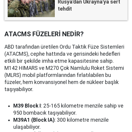
Rusya'dan Ukrayna'ya sert
tehdit
ATACMS FÜZELERİ NEDİR?
ABD tarafından üretilen Ordu Taktik Füze Sistemleri
(ATACMS), cephe hattında ve gerisindeki hedefleri
etkili bir şekilde imha etme kapasitesine sahip.
M142 HIMARS ve M270 Çok Namlulu Roket Sistemi
(MLRS) mobil platformlarından fırlatılabilen bu
füzeler, hem konvansiyonel hem de nükleer başlık
taşıyabiliyor.
M39 Block I
: 25-165 kilometre menzile sahip ve
950 bombacık taşıyabiliyor.
M39A1 (Block IA)
: 300 kilometre menzile
ulaşabiliyor.