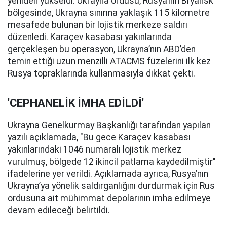
yeniden yükseldi. Ukrayna ordusu, Rusya’nın Bryansk
bölgesinde, Ukrayna sınırına yaklaşık 115 kilometre
mesafede bulunan bir lojistik merkeze saldırı
düzenledi. Karaçev kasabası yakınlarında
gerçekleşen bu operasyon, Ukrayna’nın ABD’den
temin ettiği uzun menzilli ATACMS füzelerini ilk kez
Rusya topraklarında kullanmasıyla dikkat çekti.
'CEPHANELİK İMHA EDİLDİ'
Ukrayna Genelkurmay Başkanlığı tarafından yapılan
yazılı açıklamada, "Bu gece Karaçev kasabası
yakınlarındaki 1046 numaralı lojistik merkez
vurulmuş, bölgede 12 ikincil patlama kaydedilmiştir"
ifadelerine yer verildi. Açıklamada ayrıca, Rusya’nın
Ukrayna’ya yönelik saldırganlığını durdurmak için Rus
ordusuna ait mühimmat depolarının imha edilmeye
devam edileceği belirtildi.