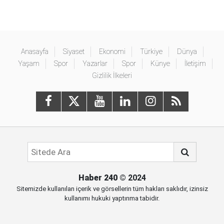
Anasayfa
Siyaset
Ekonomi
Türkiye
Dünya
Yaşam
Spor
Yazarlar
Spor
Künye
İletişim
Gizlilik İlkeleri
Haber 240
© 2024
Sitemizde kullanılan içerik ve görsellerin tüm hakları saklıdır, izinsiz
kullanımı hukuki yaptırıma tabidir.