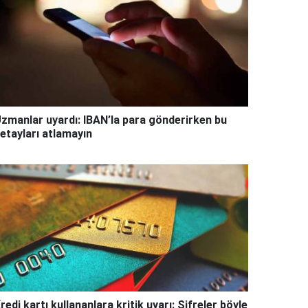
zmanlar uyardı: IBAN’la para gönderirken bu
etayları atlamayın
redi kartı kullananlara kritik uyarı: Şifreler böyle