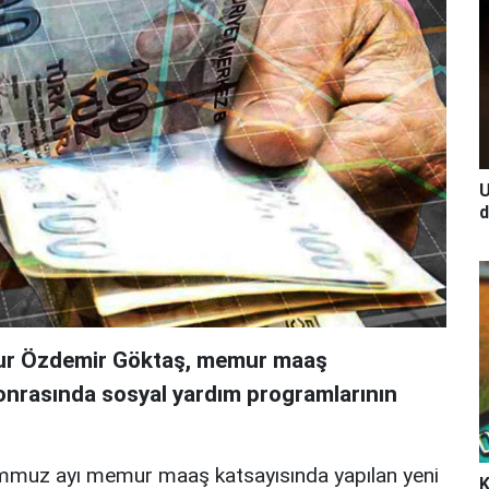
U
d
nur Özdemir Göktaş, memur maaş
onrasında sosyal yardım programlarının
temmuz ayı memur maaş katsayısında yapılan yeni
K