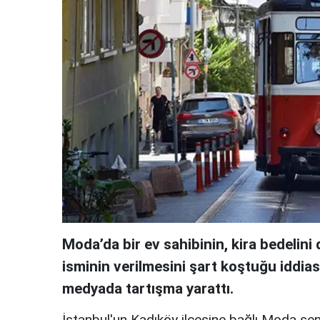
Moda’da bir ev sahibinin, kira bedelin
isminin verilmesini şart koştuğu iddia
medyada tartışma yarattı.
İstanbul'un Kadıköy ilçesine bağlı Moda se