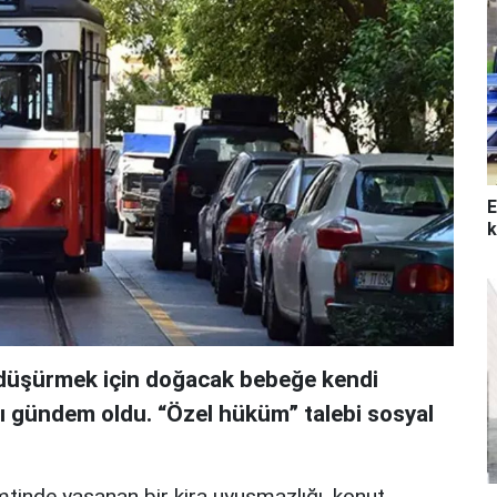
E
k
i düşürmek için doğacak bebeğe kendi
sı gündem oldu. “Özel hüküm” talebi sosyal
mtinde yaşanan bir kira uyuşmazlığı, konut