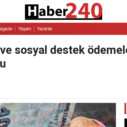
agazin
Yaşam
Yazarlar
ve sosyal destek ödemele
du