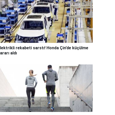
lektrikli rekabeti sarstı! Honda Çin’de küçülme
ararı aldı