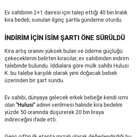
Ev sahibinin 2+1 dairesi için talep ettiği 40 bin liralık
kira bedeli, sunulan ilginç şartla gündeme oturdu.
İNDİRİM İÇİN İSİM ŞARTI ÖNE SÜRÜLDÜ
Kira artış oranını yüksek bulan ve ödeme güçlüğü
çekeceklerini belirten kiracılar, ev sahibinden indirim
talebinde bulundu. İddialara göre mülk sahibi Hulusi
K. bu talebe karşılık olarak yeni doğacak bebek
üzerinden bir şart sundu.
Ev sahibi, dünyaya gelecek erkek bebeğe kendi ismi
olan
"Hulusi"
adının verilmesi halinde kira bedelini
yüzde 50 oranında düşürerek 20 bin liraya
indireceğini ifade etti.
Genç çiftin ilk etapta mizah olarak değerlendirdiği bu