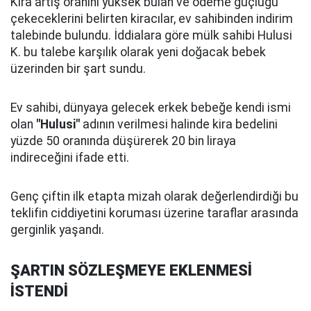
Kira artış oranını yüksek bulan ve ödeme güçlüğü
çekeceklerini belirten kiracılar, ev sahibinden indirim
talebinde bulundu. İddialara göre mülk sahibi Hulusi
K. bu talebe karşılık olarak yeni doğacak bebek
üzerinden bir şart sundu.
Ev sahibi, dünyaya gelecek erkek bebeğe kendi ismi
olan
"Hulusi"
adının verilmesi halinde kira bedelini
yüzde 50 oranında düşürerek 20 bin liraya
indireceğini ifade etti.
Genç çiftin ilk etapta mizah olarak değerlendirdiği bu
teklifin ciddiyetini koruması üzerine taraflar arasında
gerginlik yaşandı.
ŞARTIN SÖZLEŞMEYE EKLENMESİ
İSTENDİ