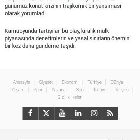
günümüz konut krizinin trajikomik bir yansıması
olarak yorumladı.
Kamuoyunda tartışılan bu olay, kiralık mülk
piyasasında denetimlerin ve yasal sınırların önemini
bir kez daha gündeme taşıdı.
Anasayfa
Siyaset
Ekonomi
Türkiye
Dünya
Yaşam
Spor
Yazarlar
Spor
Künye
İletişim
Gizlilik İlkeleri