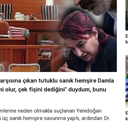
E
k
rşısına çıkan tutuklu sanık hemşire Damla
i olur, çek fişini dediğini" duydum, bunu
mlerine neden olmakla suçlanan Yenidoğan
E
üç sanık hemşire savunma yaptı, ardından Dr.
k