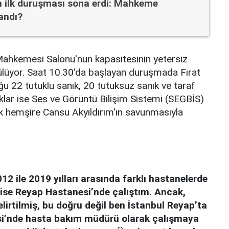
n ilk duruşması sona erdi: Mahkeme
andı?
Mahkemesi Salonu'nun kapasitesinin yetersiz
lüyor. Saat 10.30'da başlayan duruşmada Fırat
ğu 22 tutuklu sanık, 20 tutuksuz sanık ve taraf
ıklar ise Ses ve Görüntü Bilişim Sistemi (SEGBİS)
ık hemşire Cansu Akyıldırım'ın savunmasıyla
012 ile 2019 yılları arasında farklı hastanelerde
 ise Reyap Hastanesi’nde çalıştım. Ancak,
irtilmiş, bu doğru değil ben İstanbul Reyap’ta
esi’nde hasta bakım müdürü olarak çalışmaya