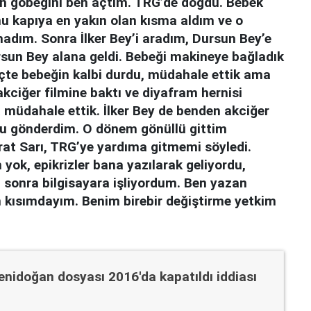
n göbeğini ben açtım. TRG’de doğdu. Bebek
 kapıya en yakın olan kısma aldım ve o
adım. Sonra İlker Bey’i aradım, Dursun Bey’e
rsun Bey alana geldi. Bebeği makineye bağladık
eçte bebeğin kalbi durdu, müdahale ettik ama
kciğer filmine baktı ve diyafram hernisi
müdahale ettik. İlker Bey de benden akciğer
oyu gönderdim. O dönem gönüllü gittim
rat Sarı, TRG’ye yardıma gitmemi söyledi.
yok, epikrizler bana yazılarak geliyordu,
 sonra bilgisayara işliyordum. Ben yazan
en kısımdayım. Benim birebir değiştirme yetkim
nidoğan dosyası 2016'da kapatıldı iddiası