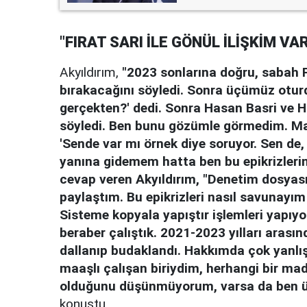
"FIRAT SARI İLE GÖNÜL İLİŞKİM VAR
Akyıldırım,
"2023 sonlarına doğru, sabah Fı
bırakacağını söyledi. Sonra üçümüz oturd
gerçekten?' dedi. Sonra Hasan Basri ve Ha
söyledi. Ben bunu gözümle görmedim. M
'Sende var mı örnek diye soruyor. Sen de,
yanına gidemem hatta ben bu epikrizleri
cevap veren Akyıldırım, "Denetim dosyasıy
paylaştım. Bu epikrizleri nasıl savunayım
Sisteme kopyala yapıştır işlemleri yapıy
beraber çalıştık. 2021-2023 yılları arası
dallanıp budaklandı. Hakkımda çok yanlı
maaşlı çalışan biriydim, herhangi bir mad
olduğunu düşünmüyorum, varsa da ben üy
konuştu.