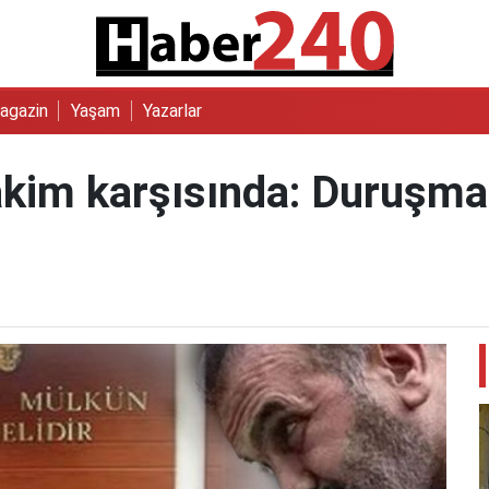
agazin
Yaşam
Yazarlar
akim karşısında: Duruşma