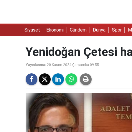
Siyaset
Ekonomi
Gündem
Dünya
Spor
M
Yenidoğan Çetesi h
Yayınlanma:
20 Kasım 2024 Çarşamba 09:55