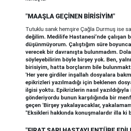
"MAAŞLA GEÇİNEN BİRİSİYİM"
Tutuklu sanık hemşire Çağla Durmuş ise 
değilim. Medilife Hastanesi’nde çalışan b
düşünmüyorum. Çalıştığım süre boyunca 
verecek bir davranışta bulunmadım. Dolandı
söyleyebilirim böyle birşey yok. Ben, ya
birisiyim, hatta borçlarım bile bulunmakta
'Her yere girdiler inşallah dosyalara bak
epikrizleri yazılmadığı için beklenen dosy
ilgisi yoktu. Epikrizlerin nasıl yazıldığıyla
gönderiyordu bunun karşılığında bir menf
geçen 'Birşey yakalayacaklar, yakalamam
"Eksikleri hakkında konuşmalardır illa ki b
"FIRAT SARI HASTAYI ENTÜBE EDİL