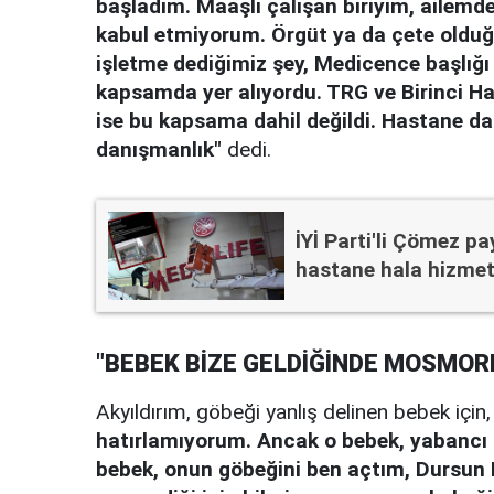
başladım. Maaşlı çalışan biriyim, ailemde
kabul etmiyorum. Örgüt ya da çete old
işletme dediğimiz şey, Medicence başlığı 
kapsamda yer alıyordu. TRG ve Birinci H
ise bu kapsama dahil değildi. Hastane da
danışmanlık"
dedi.
İYİ Parti'li Çömez p
hastane hala hizmet
"BEBEK BİZE GELDİĞİNDE MOSMOR
Akyıldırım, göbeği yanlış delinen bebek için
hatırlamıyorum. Ancak o bebek, yabancı uy
bebek, onun göbeğini ben açtım, Dursun