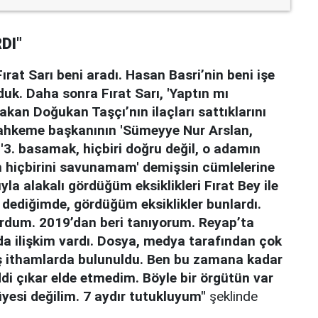
DI"
rat Sarı beni aradı. Hasan Basri’nin beni işe
uk. Daha sonra Fırat Sarı, 'Yaptın mı
kan Doğukan Taşçı’nın ilaçları sattıklarını
ahkeme başkanının 'Sümeyye Nur Arslan,
 '3. basamak, hiçbiri doğru değil, o adamın
n hiçbirini savunamam' demişsin cümlelerine
la alakalı gördüğüm eksiklikleri Fırat Bey ile
 dediğimde, gördüğüm eksiklikler bunlardı.
ordum. 2019’dan beri tanıyorum. Reyap’ta
nda ilişkim vardı. Dosya, medya tarafından çok
ş ithamlarda bulunuldu. Ben bu zamana kadar
di çıkar elde etmedim. Böyle bir örgütün var
esi değilim. 7 aydır tutukluyum"
şeklinde