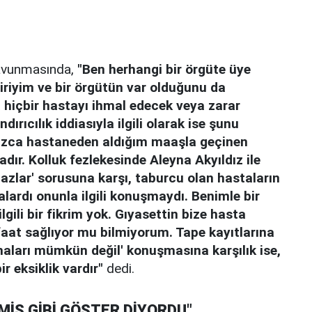
savunmasında,
"Ben herhangi bir örgüte üye
iriyim ve bir örgütün var olduğunu da
hiçbir hastayı ihmal edecek veya zarar
rıcılık iddiasıyla ilgili olarak ise şunu
lnızca hastaneden aldığım maaşla geçinen
dır. Kolluk fezlekesinde Aleyna Akyıldız ile
mazlar' sorusuna karşı, taburcu olan hastaların
alardı onunla ilgili konuşmaydı. Benimle bir
 ilgili bir fikrim yok. Gıyasettin bize hasta
aat sağlıyor mu bilmiyorum. Tape kayıtlarına
aları mümkün değil' konuşmasına karşılık ise,
ir eksiklik vardır"
dedi.
MİŞ GİBİ GÖSTER DİYORDU"