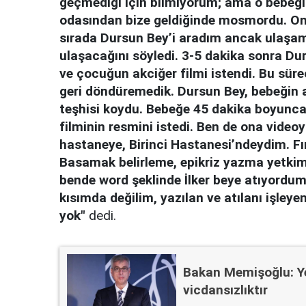
geçmediği için bilmiyorum; ama o bebeği
odasından bize geldiğinde mosmordu. Onu
sırada Dursun Bey’i aradım ancak ulaşam
ulaşacağını söyledi. 3-5 dakika sonra Du
ve çocuğun akciğer filmi istendi. Bu sür
geri döndüremedik. Dursun Bey, bebeğin a
teşhisi koydu. Bebeğe 45 dakika boyunca 
filminin resmini istedi. Ben de ona vide
hastaneye, Birinci Hastanesi’ndeydim. Fı
Basamak belirleme, epikriz yazma yetkim 
bende word şeklinde İlker beye atıyordum
kısımda değilim, yazılan ve atılanı işley
yok"
dedi.
Bakan Memişoğlu: Ye
vicdansızlıktır