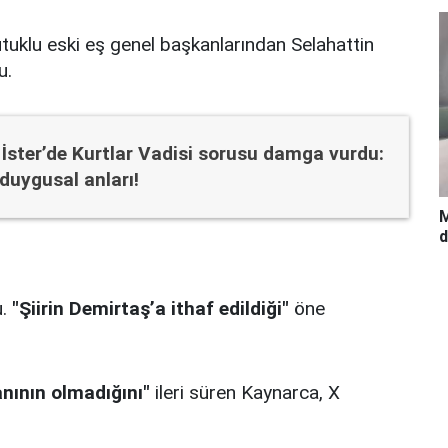
tutuklu eski eş genel başkanlarından Selahattin
u.
İster’de Kurtlar Vadisi sorusu damga vurdu:
duygusal anları!
M
d
u.
"Şiirin Demirtaş’a ithaf edildiği"
öne
yanının olmadığını"
ileri süren Kaynarca, X