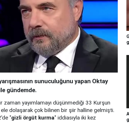
G
g
" yarışmasının sunuculuğunu yapan Oktay
 ile gündemde.
içbir zaman yayımlamayı düşünmediği 33 Kurşun
ele dolaşarak çok bilinen bir şiir halline gelmişti.
A
'de "
gizli örgüt kurma
" iddiasıyla iki kez
g