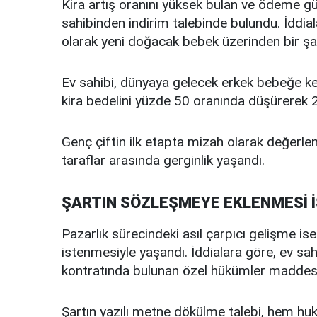
Kira artış oranını yüksek bulan ve ödeme güç
sahibinden indirim talebinde bulundu. İddial
olarak yeni doğacak bebek üzerinden bir şa
Ev sahibi, dünyaya gelecek erkek bebeğe k
kira bedelini yüzde 50 oranında düşürerek 20 
Genç çiftin ilk etapta mizah olarak değerlen
taraflar arasında gerginlik yaşandı.
ŞARTIN SÖZLEŞMEYE EKLENMESİ 
Pazarlık sürecindeki asıl çarpıcı gelişme is
istenmesiyle yaşandı. İddialara göre, ev sahib
kontratında bulunan özel hükümler maddesine
Şartın yazılı metne dökülme talebi, hem huku