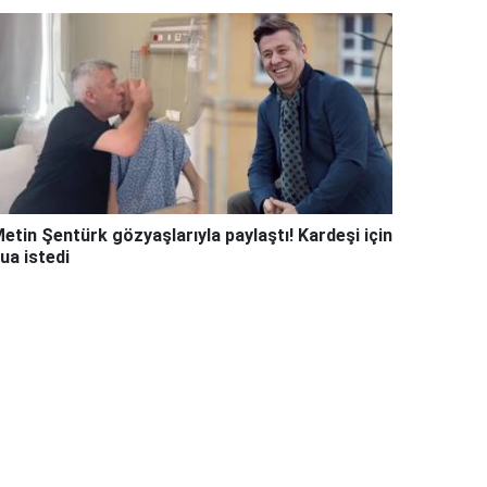
etin Şentürk gözyaşlarıyla paylaştı! Kardeşi için
ua istedi