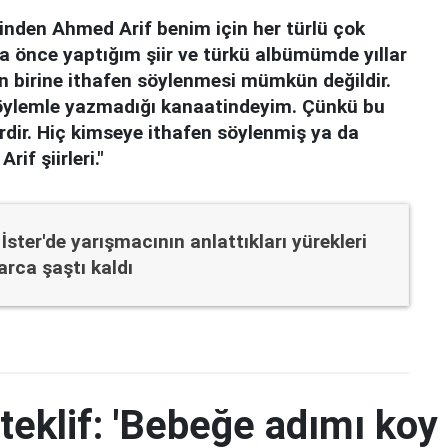
rinden Ahmed Arif benim için her türlü çok
aha önce yaptığım şiir ve türkü albümümde yıllar
in birine ithafen söylenmesi mümkün değildir.
r söylemle yazmadığı kanaatindeyim. Çünkü bu
rdir. Hiç kimseye ithafen söylenmiş ya da
if şiirleri."
ster'de yarışmacının anlattıkları yürekleri
rca şaştı kaldı
teklif: 'Bebeğe adımı koy 