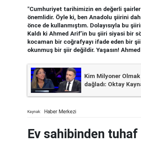
"Cumhuriyet tarihimizin en değerli şairle
önemlidir. Öyle ki, ben Anadolu şiirini d
önce de kullanmıştım. Dolayısıyla bu şiir
Kaldı ki Ahmed Arif’in bu şiiri siyasi bi
kocaman bir coğrafyayı ifade eden bir şii
okunmuş bir şiir değildir. Yaşasın! Ahmed Ar
Kim Milyoner Olmak İ
dağladı: Oktay Kayna
Haber Merkezi
Kaynak:
Ev sahibinden tuhaf 