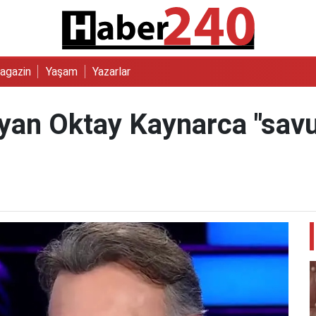
agazin
Yaşam
Yazarlar
uyan Oktay Kaynarca "sav