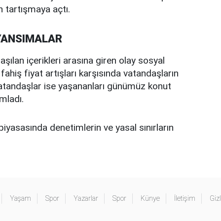
en tartışmaya açtı.
YANSIMALAR
aşılan içerikleri arasına giren olay sosyal
fahiş fiyat artışları karşısında vatandaşların
ı vatandaşlar ise yaşananları günümüz konut
mladı.
piyasasında denetimlerin ve yasal sınırların
Yaşam
Spor
Yazarlar
Spor
Künye
İletişim
Gizl