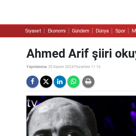
Siyaset
Ekonomi
Gündem
Dünya
Spor
M
Ahmed Arif şiiri ok
Yayınlanma:
25 Kasım 2024 Pazartesi 11:16