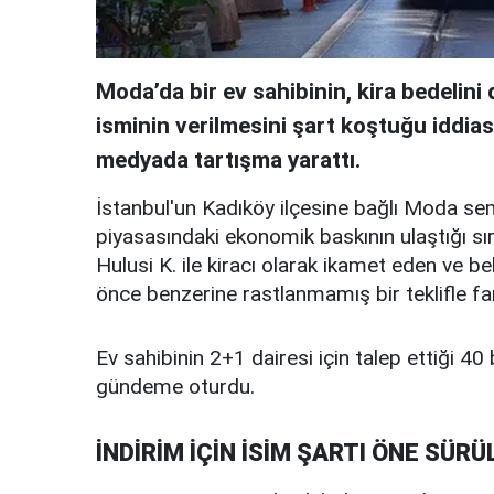
Moda’da bir ev sahibinin, kira bedelin
isminin verilmesini şart koştuğu iddia
medyada tartışma yarattı.
İstanbul'un Kadıköy ilçesine bağlı Moda se
piyasasındaki ekonomik baskının ulaştığı sır
Hulusi K. ile kiracı olarak ikamet eden ve b
önce benzerine rastlanmamış bir teklifle far
Ev sahibinin 2+1 dairesi için talep ettiği 40 b
gündeme oturdu.
İNDİRİM İÇİN İSİM ŞARTI ÖNE SÜRÜ