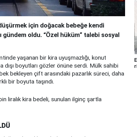
i düşürmek için doğacak bebeğe kendi
sı gündem oldu. “Özel hüküm” talebi sosyal
mtinde yaşanan bir kira uyuşmazlığı, konut
E
a dışı boyutları gözler önüne serdi. Mülk sahibi
r
ebek bekleyen çift arasındaki pazarlık süreci, daha
klı bir boyuta taşındı.
in liralık kira bedeli, sunulan ilginç şartla
LDÜ