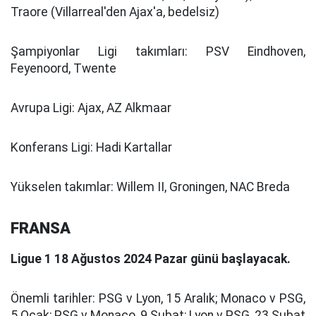
Traore (Villarreal'den Ajax'a, bedelsiz)
Şampiyonlar Ligi takımları:
PSV Eindhoven,
Feyenoord, Twente
Avrupa Ligi:
Ajax, AZ Alkmaar
Konferans Ligi:
Hadi Kartallar
Yükselen takımlar:
Willem II, Groningen, NAC Breda
FRANSA
Ligue 1 18 Ağustos 2024 Pazar günü başlayacak.
Önemli tarihler:
PSG v Lyon, 15 Aralık; Monaco v PSG,
5 Ocak; PSG v Monaco, 9 Şubat; Lyon v PSG, 23 Şubat