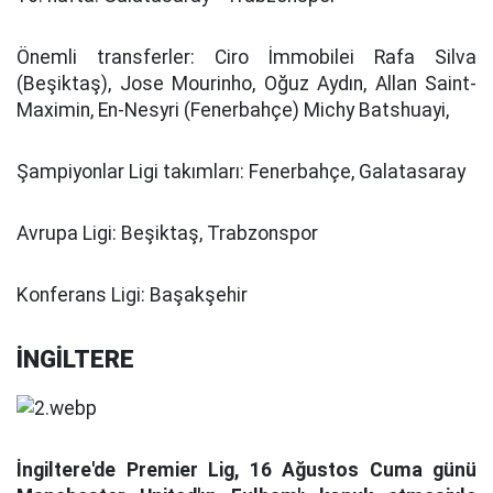
Önemli transferler:
Ciro İmmobilei Rafa Silva
(Beşiktaş), Jose Mourinho, Oğuz Aydın,
Allan Saint-
Maximin, En-Nesyri (Fenerbahçe) Michy Batshuayi,
Şampiyonlar Ligi takımları:
Fenerbahçe, Galatasaray
Avrupa Ligi:
Beşiktaş, Trabzonspor
Konferans Ligi:
Başakşehir
İNGİLTERE
İngiltere'de Premier Lig, 16 Ağustos Cuma günü