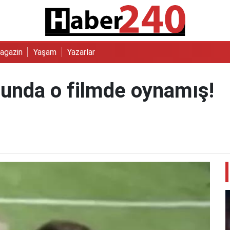
agazin
Yaşam
Yazarlar
unda o filmde oynamış!