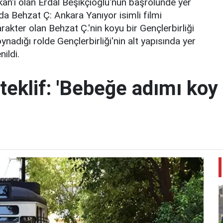
n'ı olan Erdal Beşikçioğlu'nun başrolünde yer
nda Behzat Ç: Ankara Yanıyor isimli filmi
rakter olan Behzat Ç.'nin koyu bir Gençlerbirliği
oynadığı rolde Gençlerbirliği'nin alt yapısında yer
ildi.
teklif: 'Bebeğe adımı koy 