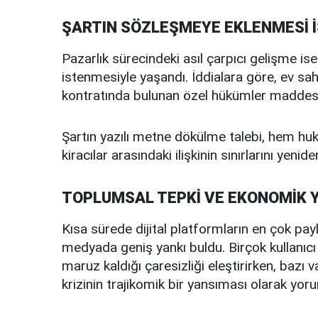
ŞARTIN SÖZLEŞMEYE EKLENMESİ 
Pazarlık sürecindeki asıl çarpıcı gelişme is
istenmesiyle yaşandı. İddialara göre, ev sahib
kontratında bulunan özel hükümler maddesine
Şartın yazılı metne dökülme talebi, hem huku
kiracılar arasındaki ilişkinin sınırlarını yenid
TOPLUMSAL TEPKİ VE EKONOMİK 
Kısa sürede dijital platformların en çok payl
medyada geniş yankı buldu. Birçok kullanıcı 
maruz kaldığı çaresizliği eleştirirken, baz
krizinin trajikomik bir yansıması olarak yoru