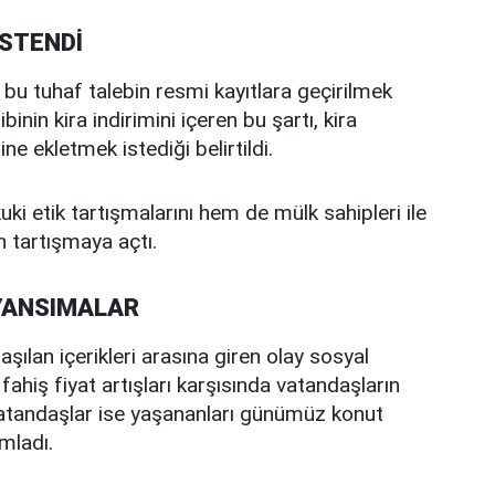
İSTENDİ
e bu tuhaf talebin resmi kayıtlara geçirilmek
inin kira indirimini içeren bu şartı, kira
 ekletmek istediği belirtildi.
ki etik tartışmalarını hem de mülk sahipleri ile
en tartışmaya açtı.
YANSIMALAR
aşılan içerikleri arasına giren olay sosyal
fahiş fiyat artışları karşısında vatandaşların
ı vatandaşlar ise yaşananları günümüz konut
mladı.