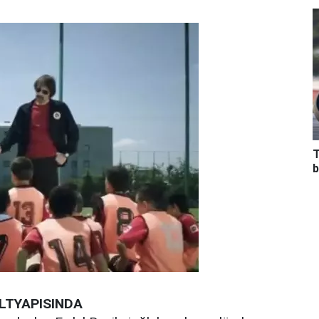
T
b
LTYAPISINDA