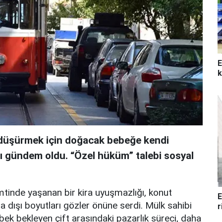
E
k
i düşürmek için doğacak bebeğe kendi
sı gündem oldu. “Özel hüküm” talebi sosyal
mtinde yaşanan bir kira uyuşmazlığı, konut
E
a dışı boyutları gözler önüne serdi. Mülk sahibi
r
ebek bekleyen çift arasındaki pazarlık süreci, daha