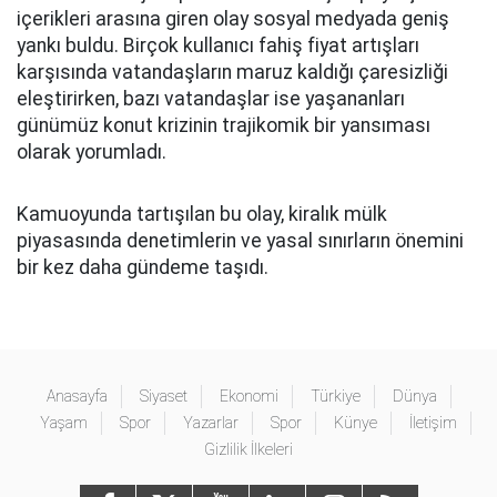
içerikleri arasına giren olay sosyal medyada geniş
yankı buldu. Birçok kullanıcı fahiş fiyat artışları
karşısında vatandaşların maruz kaldığı çaresizliği
eleştirirken, bazı vatandaşlar ise yaşananları
günümüz konut krizinin trajikomik bir yansıması
olarak yorumladı.
Kamuoyunda tartışılan bu olay, kiralık mülk
piyasasında denetimlerin ve yasal sınırların önemini
bir kez daha gündeme taşıdı.
Anasayfa
Siyaset
Ekonomi
Türkiye
Dünya
Yaşam
Spor
Yazarlar
Spor
Künye
İletişim
Gizlilik İlkeleri