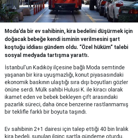
Moda’da bir ev sahibinin, kira bedelini düşürmek için
doğacak bebeğe kendi isminin verilmesini şart
koştuğu iddiası gündem oldu. “Özel hüküm” talebi
sosyal medyada tartışma yarattı.
İstanbul'un Kadıköy ilçesine bağlı Moda semtinde
yaşanan bir kira uyuşmazlığı, konut piyasasındaki
ekonomik baskının ulaştığı sıra dışı boyutları gözler
önüne serdi. Mülk sahibi Hulusi K. ile kiracı olarak
ikamet eden ve bebek bekleyen çift arasındaki
pazarlık süreci, daha önce benzerine rastlanmamış
bir teklifle farklı bir boyuta taşındı.
Ev sahibinin 2+1 dairesi için talep ettiği 40 bin liralık
kira bedeli, sunulan ilginç şartla gündeme oturdu.