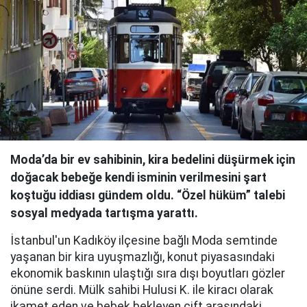
Moda’da bir ev sahibinin, kira bedelini düşürmek için
doğacak bebeğe kendi isminin verilmesini şart
koştuğu iddiası gündem oldu. “Özel hüküm” talebi
sosyal medyada tartışma yarattı.
İstanbul'un Kadıköy ilçesine bağlı Moda semtinde
yaşanan bir kira uyuşmazlığı, konut piyasasındaki
ekonomik baskının ulaştığı sıra dışı boyutları gözler
önüne serdi. Mülk sahibi Hulusi K. ile kiracı olarak
ikamet eden ve bebek bekleyen çift arasındaki