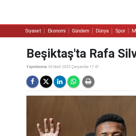
Siyaset
Ekonomi
Gündem
Dünya
Spor
M
Beşiktaş'ta Rafa Si
Yayınlanma:
05 Mart 2025 Çarşamba 17:47