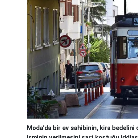
Moda’da bir ev sahibinin, kira bedelin
isminin verilmesini şart koştuğu iddia