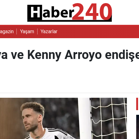
agazin
Yaşam
Yazarlar
lva ve Kenny Arroyo endiş