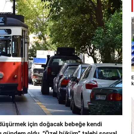
E
k
i düşürmek için doğacak bebeğe kendi
sı gündem oldu. “Özel hüküm” talebi sosyal