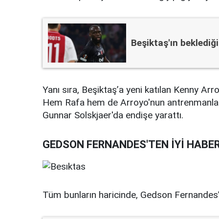
Beşiktaş'ın beklediğ
Yanı sıra, Beşiktaş’a yeni katılan Kenny Arr
Hem Rafa hem de Arroyo'nun antrenmanlara
Gunnar Solskjaer'da endişe yarattı.
GEDSON FERNANDES'TEN İYİ HABE
Tüm bunların haricinde, Gedson Fernandes’d