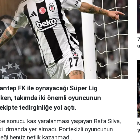
7
u
antep FK ile oynayacağı Süper Lig
ürken, takımda iki önemli oyuncunun
kipte tedirginliğe yol açtı.
e sonucu kas yaralanması yaşayan Rafa Silva,
N
rki idmanda yer almadı. Portekizli oyuncunun
ş
eği henüz netlik kazanmadı.