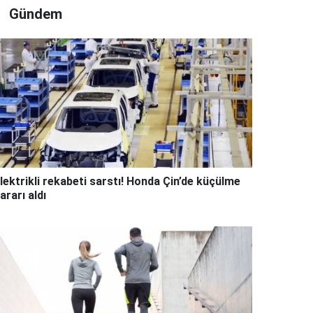
Gündem
lektrikli rekabeti sarstı! Honda Çin’de küçülme
ararı aldı