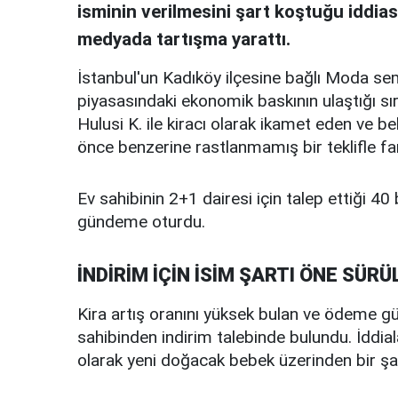
isminin verilmesini şart koştuğu iddia
medyada tartışma yarattı.
İstanbul'un Kadıköy ilçesine bağlı Moda se
piyasasındaki ekonomik baskının ulaştığı sır
Hulusi K. ile kiracı olarak ikamet eden ve b
önce benzerine rastlanmamış bir teklifle far
Ev sahibinin 2+1 dairesi için talep ettiği 40 b
gündeme oturdu.
İNDİRİM İÇİN İSİM ŞARTI ÖNE SÜRÜ
Kira artış oranını yüksek bulan ve ödeme güç
sahibinden indirim talebinde bulundu. İddial
olarak yeni doğacak bebek üzerinden bir şa