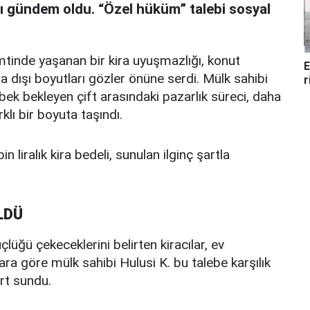
sı gündem oldu. “Özel hüküm” talebi sosyal
mtinde yaşanan bir kira uyuşmazlığı, konut
E
a dışı boyutları gözler önüne serdi. Mülk sahibi
r
ebek bekleyen çift arasındaki pazarlık süreci, daha
klı bir boyuta taşındı.
in liralık kira bedeli, sunulan ilginç şartla
LDÜ
lüğü çekeceklerini belirten kiracılar, ev
ara göre mülk sahibi Hulusi K. bu talebe karşılık
rt sundu.