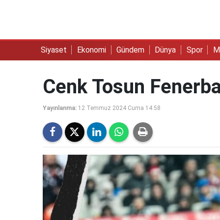
Siyaset
Ekonomi
Gündem
Dünya
Spor
M
Cenk Tosun Fenerba
Yayınlanma:
12 Temmuz 2024 Cuma 14:58