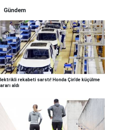
Gündem
lektrikli rekabeti sarstı! Honda Çin’de küçülme
ararı aldı