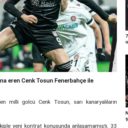
7
u
ona eren Cenk Tosun Fenerbahçe ile
n milli golcü Cenk Tosun, sarı kanaryalıların
N
ş
 ekiple yeni kontrat konusunda anlaşamamıştı. 33