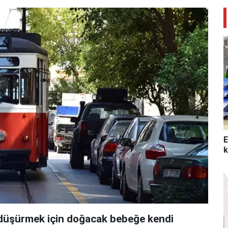
E
k
i düşürmek için doğacak bebeğe kendi