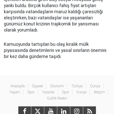
yankı buldu. Birçok kullanıcı fahiş fiyat artışları
karşısında vatandaşların maruz kaldığı çaresizliği
eleştirirken, bazı vatandaşlar ise yaşananları
günümüz konut krizinin trajikomik bir yansıması
olarak yorumladı.
Kamuoyunda tartışılan bu olay, kiralık mülk
piyasasında denetimlerin ve yasal sınırların önemini
bir kez daha gündeme taşıdı.
Anasayfa
Siyaset
Ekonomi
Türkiye
Dünya
Yaşam
Spor
Yazarlar
Spor
Künye
İletişim
Gizlilik İlkeleri