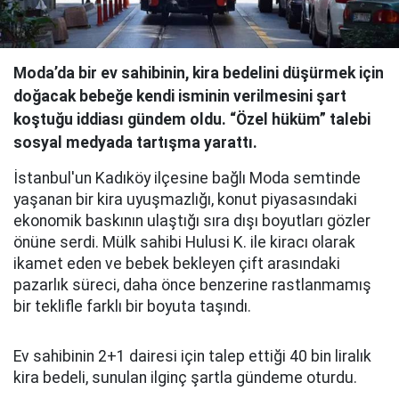
Moda’da bir ev sahibinin, kira bedelini düşürmek için
doğacak bebeğe kendi isminin verilmesini şart
koştuğu iddiası gündem oldu. “Özel hüküm” talebi
sosyal medyada tartışma yarattı.
İstanbul'un Kadıköy ilçesine bağlı Moda semtinde
yaşanan bir kira uyuşmazlığı, konut piyasasındaki
ekonomik baskının ulaştığı sıra dışı boyutları gözler
önüne serdi. Mülk sahibi Hulusi K. ile kiracı olarak
ikamet eden ve bebek bekleyen çift arasındaki
pazarlık süreci, daha önce benzerine rastlanmamış
bir teklifle farklı bir boyuta taşındı.
Ev sahibinin 2+1 dairesi için talep ettiği 40 bin liralık
kira bedeli, sunulan ilginç şartla gündeme oturdu.