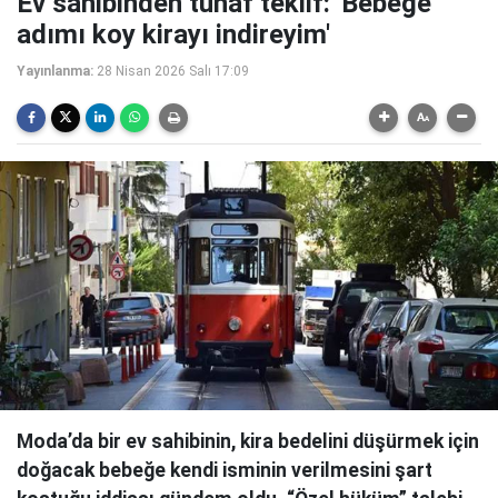
Ev sahibinden tuhaf teklif: 'Bebeğe
adımı koy kirayı indireyim'
Yayınlanma:
28 Nisan 2026 Salı 17:09
Moda’da bir ev sahibinin, kira bedelini düşürmek için
doğacak bebeğe kendi isminin verilmesini şart