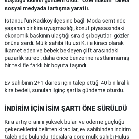
koştuğu iddiası gündem oldu. “Özel hüküm” talebi
sosyal medyada tartışma yarattı.
İstanbul'un Kadıköy ilçesine bağlı Moda semtinde
yaşanan bir kira uyuşmazlığı, konut piyasasındaki
ekonomik baskının ulaştığı sıra dışı boyutları gözler
önüne serdi. Mülk sahibi Hulusi K. ile kiracı olarak
ikamet eden ve bebek bekleyen çift arasındaki
pazarlık süreci, daha önce benzerine rastlanmamış
bir teklifle farklı bir boyuta taşındı.
Ev sahibinin 2+1 dairesi için talep ettiği 40 bin liralık
kira bedeli, sunulan ilginç şartla gündeme oturdu.
İNDİRİM İÇİN İSİM ŞARTI ÖNE SÜRÜLDÜ
Kira artış oranını yüksek bulan ve ödeme güçlüğü
çekeceklerini belirten kiracılar, ev sahibinden indirim
talebinde bulundu. İddialara göre mülk sahibi Hulusi