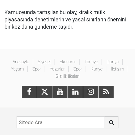
Kamuoyunda tartışılan bu olay, kiralık mülk
piyasasında denetimlerin ve yasal sınırların önemini
bir kez daha gündeme taşıdı.
Anasayfa
Siyaset
Ekonomi
Türkiye
Dünya
Yaşam
Spor
Yazarlar
Spor
Künye
İletişim
Gizlilik İlkeleri