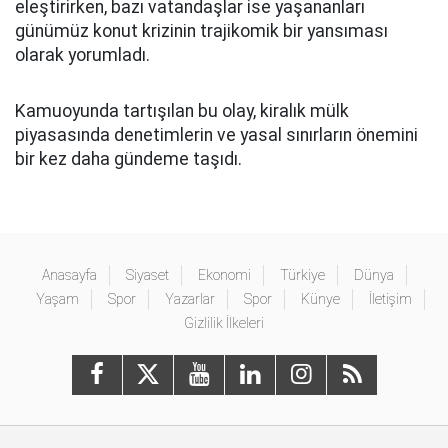
eleştirirken, bazı vatandaşlar ise yaşananları
günümüz konut krizinin trajikomik bir yansıması
olarak yorumladı.
Kamuoyunda tartışılan bu olay, kiralık mülk
piyasasında denetimlerin ve yasal sınırların önemini
bir kez daha gündeme taşıdı.
Anasayfa
Siyaset
Ekonomi
Türkiye
Dünya
Yaşam
Spor
Yazarlar
Spor
Künye
İletişim
Gizlilik İlkeleri