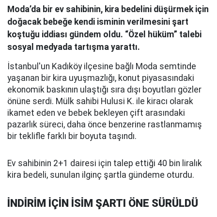
Moda’da bir ev sahibinin, kira bedelini düşürmek için
doğacak bebeğe kendi isminin verilmesini şart
koştuğu iddiası gündem oldu. “Özel hüküm” talebi
sosyal medyada tartışma yarattı.
İstanbul'un Kadıköy ilçesine bağlı Moda semtinde
yaşanan bir kira uyuşmazlığı, konut piyasasındaki
ekonomik baskının ulaştığı sıra dışı boyutları gözler
önüne serdi. Mülk sahibi Hulusi K. ile kiracı olarak
ikamet eden ve bebek bekleyen çift arasındaki
pazarlık süreci, daha önce benzerine rastlanmamış
bir teklifle farklı bir boyuta taşındı.
Ev sahibinin 2+1 dairesi için talep ettiği 40 bin liralık
kira bedeli, sunulan ilginç şartla gündeme oturdu.
İNDİRİM İÇİN İSİM ŞARTI ÖNE SÜRÜLDÜ