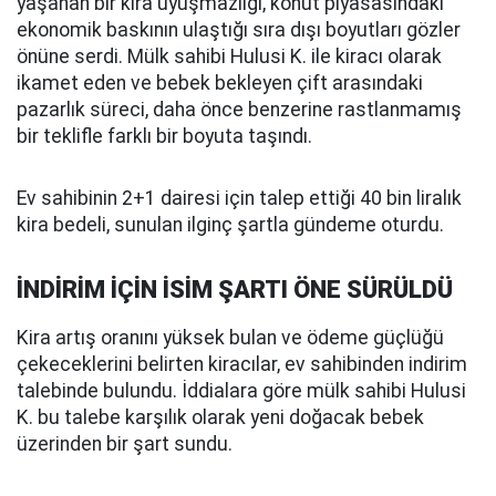
yaşanan bir kira uyuşmazlığı, konut piyasasındaki
ekonomik baskının ulaştığı sıra dışı boyutları gözler
önüne serdi. Mülk sahibi Hulusi K. ile kiracı olarak
ikamet eden ve bebek bekleyen çift arasındaki
pazarlık süreci, daha önce benzerine rastlanmamış
bir teklifle farklı bir boyuta taşındı.
Ev sahibinin 2+1 dairesi için talep ettiği 40 bin liralık
kira bedeli, sunulan ilginç şartla gündeme oturdu.
İNDİRİM İÇİN İSİM ŞARTI ÖNE SÜRÜLDÜ
Kira artış oranını yüksek bulan ve ödeme güçlüğü
çekeceklerini belirten kiracılar, ev sahibinden indirim
talebinde bulundu. İddialara göre mülk sahibi Hulusi
K. bu talebe karşılık olarak yeni doğacak bebek
üzerinden bir şart sundu.