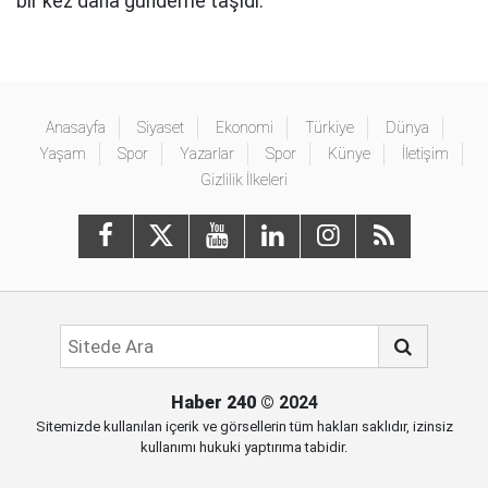
bir kez daha gündeme taşıdı.
Anasayfa
Siyaset
Ekonomi
Türkiye
Dünya
Yaşam
Spor
Yazarlar
Spor
Künye
İletişim
Gizlilik İlkeleri
Haber 240
© 2024
Sitemizde kullanılan içerik ve görsellerin tüm hakları saklıdır, izinsiz
kullanımı hukuki yaptırıma tabidir.