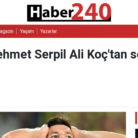
agazin
Yaşam
Yazarlar
met Serpil Ali Koç'tan sö