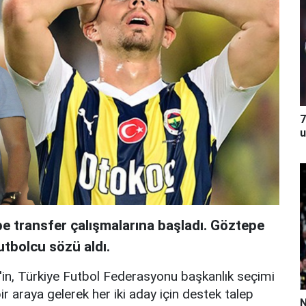
7
u
pe transfer çalışmalarına başladı. Göztepe
utbolcu sözü aldı.
in, Türkiye Futbol Federasyonu başkanlık seçimi
r araya gelerek her iki aday için destek talep
N