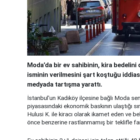
Moda’da bir ev sahibinin, kira bedelin
isminin verilmesini şart koştuğu iddia
medyada tartışma yarattı.
İstanbul'un Kadıköy ilçesine bağlı Moda se
piyasasındaki ekonomik baskının ulaştığı sır
Hulusi K. ile kiracı olarak ikamet eden ve b
önce benzerine rastlanmamış bir teklifle far