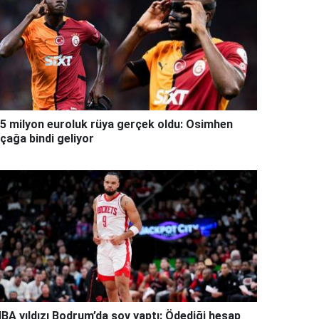
5 milyon euroluk rüya gerçek oldu: Osimhen
çağa bindi geliyor
BA yıldızı Bodrum’da şov yaptı: Ödediği hesap