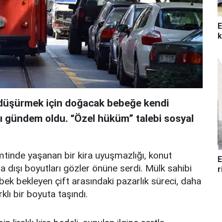
E
k
i düşürmek için doğacak bebeğe kendi
sı gündem oldu. “Özel hüküm” talebi sosyal
mtinde yaşanan bir kira uyuşmazlığı, konut
E
a dışı boyutları gözler önüne serdi. Mülk sahibi
r
ebek bekleyen çift arasındaki pazarlık süreci, daha
klı bir boyuta taşındı.