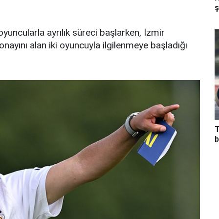
ş
yuncularla ayrılık süreci başlarken, İzmir
nayını alan iki oyuncuyla ilgilenmeye başladığı
T
b