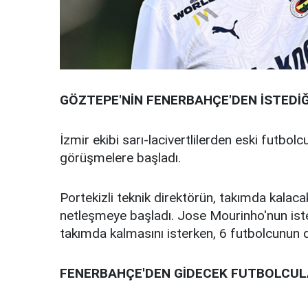
GÖZTEPE'NİN FENERBAHÇE'DEN İSTEDİ
İzmir ekibi sarı-lacivertlilerden eski futbol
görüşmelere başladı.
Portekizli teknik direktörün, takımda kalac
netleşmeye başladı. Jose Mourinho'nun ist
takımda kalmasını isterken, 6 futbolcunun d
FENERBAHÇE'DEN GİDECEK FUTBOLCU