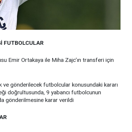
Ğİ FUTBOLCULAR
cusu Emir Ortakaya ile Miha Zajc’ın transferi için
ak ve gönderilecek futbolcular konusundaki kararı
eği doğrultusunda, 9 yabancı futbolcunun
a gönderilmesine karar verildi
LAR