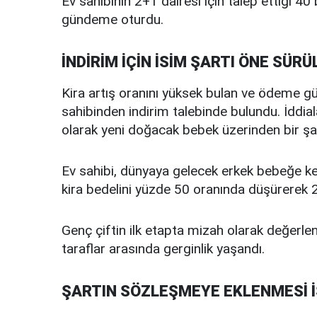
Ev sahibinin 2+1 dairesi için talep ettiği 40 b
gündeme oturdu.
İNDİRİM İÇİN İSİM ŞARTI ÖNE SÜRÜ
Kira artış oranını yüksek bulan ve ödeme güç
sahibinden indirim talebinde bulundu. İddial
olarak yeni doğacak bebek üzerinden bir şa
Ev sahibi, dünyaya gelecek erkek bebeğe k
kira bedelini yüzde 50 oranında düşürerek 20 
Genç çiftin ilk etapta mizah olarak değerlen
taraflar arasında gerginlik yaşandı.
ŞARTIN SÖZLEŞMEYE EKLENMESİ 