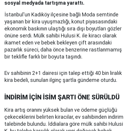
sosyal medyada tartışma yarattı.
İstanbul'un Kadıköy ilçesine bağlı Moda semtinde
yaşanan bir kira uyuşmazlığı, konut piyasasındaki
ekonomik baskının ulaştığı sıra dışı boyutları gözler
önüne serdi. Mülk sahibi Hulusi K. ile kiracı olarak
ikamet eden ve bebek bekleyen çift arasındaki
pazarlık süreci, daha önce benzerine rastlanmamış
bir teklifle farklı bir boyuta taşındı.
Ev sahibinin 2+1 dairesi için talep ettiği 40 bin liralık
kira bedeli, sunulan ilginç şartla gündeme oturdu.
İNDİRİM İÇİN İSİM ŞARTI ÖNE SÜRÜLDÜ
Kira artış oranını yüksek bulan ve ödeme güçlüğü
çekeceklerini belirten kiracılar, ev sahibinden indirim
talebinde bulundu. İddialara göre mülk sahibi Hulusi
K. bu talebe karşılık olarak yeni doğacak bebek