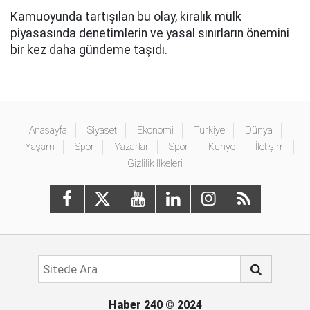
Kamuoyunda tartışılan bu olay, kiralık mülk
piyasasında denetimlerin ve yasal sınırların önemini
bir kez daha gündeme taşıdı.
Anasayfa
Siyaset
Ekonomi
Türkiye
Dünya
Yaşam
Spor
Yazarlar
Spor
Künye
İletişim
Gizlilik İlkeleri
Haber 240
© 2024