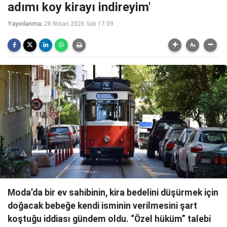
adımı koy kirayı indireyim'
Yayınlanma:
28 Nisan 2026 Salı 17:09
Moda’da bir ev sahibinin, kira bedelini düşürmek için
doğacak bebeğe kendi isminin verilmesini şart
koştuğu iddiası gündem oldu. “Özel hüküm” talebi