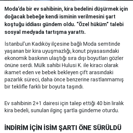
Moda’da bir ev sahibinin, kira bedelini düşürmek için
doğacak bebeğe kendi isminin verilmesini şart
koştuğu iddiası gündem oldu. “Özel hüküm” talebi
sosyal medyada tartışma yarattı.
İstanbul'un Kadıköy ilçesine bağlı Moda semtinde
yaşanan bir kira uyuşmazlığı, konut piyasasındaki
ekonomik baskının ulaştığı sıra dışı boyutları gözler
önüne serdi. Mülk sahibi Hulusi K. ile kiracı olarak
ikamet eden ve bebek bekleyen çift arasındaki
pazarlık süreci, daha önce benzerine rastlanmamış
bir teklifle farklı bir boyuta taşındı.
Ev sahibinin 2+1 dairesi için talep ettiği 40 bin liralık
kira bedeli, sunulan ilginç şartla gündeme oturdu.
İNDİRİM İÇİN İSİM ŞARTI ÖNE SÜRÜLDÜ