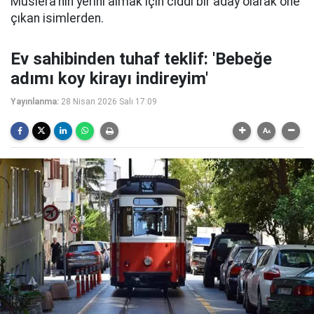
Muslera'nın yerini almak için ciddi bir aday olarak öne
çıkan isimlerden.
Ev sahibinden tuhaf teklif: 'Bebeğe
adımı koy kirayı indireyim'
Yayınlanma:
28 Nisan 2026 Salı 17:09