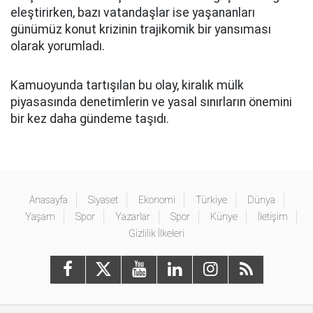
eleştirirken, bazı vatandaşlar ise yaşananları
günümüz konut krizinin trajikomik bir yansıması
olarak yorumladı.
Kamuoyunda tartışılan bu olay, kiralık mülk
piyasasında denetimlerin ve yasal sınırların önemini
bir kez daha gündeme taşıdı.
Anasayfa
Siyaset
Ekonomi
Türkiye
Dünya
Yaşam
Spor
Yazarlar
Spor
Künye
İletişim
Gizlilik İlkeleri