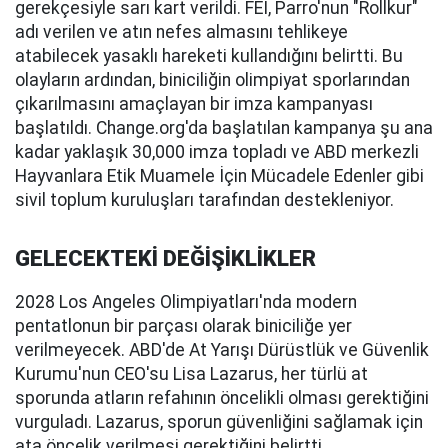
gerekçesiyle sarı kart verildi. FEI, Parro'nun "Rollkur"
adı verilen ve atın nefes almasını tehlikeye
atabilecek yasaklı hareketi kullandığını belirtti. Bu
olayların ardından, biniciliğin olimpiyat sporlarından
çıkarılmasını amaçlayan bir imza kampanyası
başlatıldı. Change.org'da başlatılan kampanya şu ana
kadar yaklaşık 30,000 imza topladı ve ABD merkezli
Hayvanlara Etik Muamele İçin Mücadele Edenler gibi
sivil toplum kuruluşları tarafından destekleniyor.
GELECEKTEKİ DEĞİŞİKLİKLER
2028 Los Angeles Olimpiyatları'nda modern
pentatlonun bir parçası olarak biniciliğe yer
verilmeyecek. ABD'de At Yarışı Dürüstlük ve Güvenlik
Kurumu'nun CEO'su Lisa Lazarus, her türlü at
sporunda atların refahının öncelikli olması gerektiğini
vurguladı. Lazarus, sporun güvenliğini sağlamak için
ata öncelik verilmesi gerektiğini belirtti.