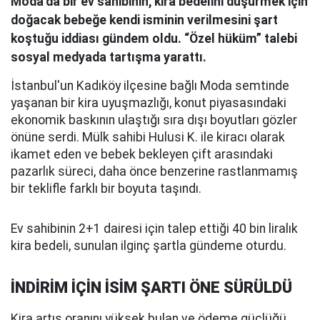
Moda’da bir ev sahibinin, kira bedelini düşürmek için
doğacak bebeğe kendi isminin verilmesini şart
koştuğu iddiası gündem oldu. “Özel hüküm” talebi
sosyal medyada tartışma yarattı.
İstanbul'un Kadıköy ilçesine bağlı Moda semtinde
yaşanan bir kira uyuşmazlığı, konut piyasasındaki
ekonomik baskının ulaştığı sıra dışı boyutları gözler
önüne serdi. Mülk sahibi Hulusi K. ile kiracı olarak
ikamet eden ve bebek bekleyen çift arasındaki
pazarlık süreci, daha önce benzerine rastlanmamış
bir teklifle farklı bir boyuta taşındı.
Ev sahibinin 2+1 dairesi için talep ettiği 40 bin liralık
kira bedeli, sunulan ilginç şartla gündeme oturdu.
İNDİRİM İÇİN İSİM ŞARTI ÖNE SÜRÜLDÜ
Kira artış oranını yüksek bulan ve ödeme güçlüğü