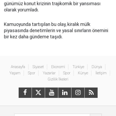
günümüz konut krizinin trajikomik bir yansıması
olarak yorumladı.
Kamuoyunda tartışılan bu olay, kiralık mülk
piyasasında denetimlerin ve yasal sınırların önemini
bir kez daha gündeme taşıdı.
Anasayfa
Siyaset
Ekonomi
Türkiye
Dünya
Yaşam
Spor
Yazarlar
Spor
Künye
İletişim
Gizlilik İlkeleri