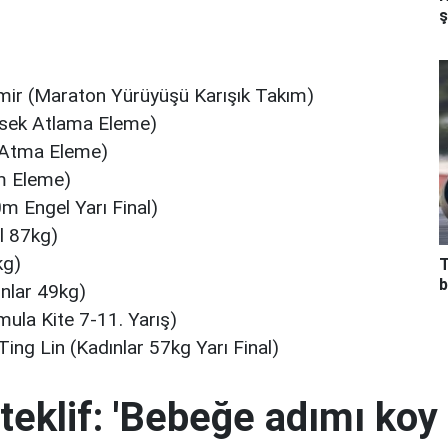
ş
ir (Maraton Yürüyüşü Karışık Takım)
ksek Atlama Eleme)
t Atma Eleme)
ım Eleme)
m Engel Yarı Final)
l 87kg)
kg)
T
b
nlar 49kg)
mula Kite 7-11. Yarış)
ing Lin (Kadınlar 57kg Yarı Final)
teklif: 'Bebeğe adımı koy 