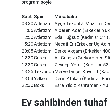
program şöyle...
Saat
Spor
Müsabaka
08:30
Atletizm
Ayşe Tekdal & Mazlum Dem
11:05
Atletizm
Alperen Acet (Erkekler Yü
12:50
Atletizm
Eda Tuğsuz (Kadınlar Ciri
15:20
Atletizm
Necati Er (Erkekler Üç Ad
20:05
Atletizm
Berke Akçam (Erkekler 400
12:30
Güreş
Ali Cengiz (Grekoromen Sti
12:30
Güreş
Zeynep Yetgil (Kadınlar 53
13:25
Tekvando
Merve Dinçel Kavurat (Kadı
13:03
Yelken
Derin Atakan (Kadınlar For
22:30
Boks
Esra Yıldız Kahraman - Yu T
Ev sahibinden tuhaf 