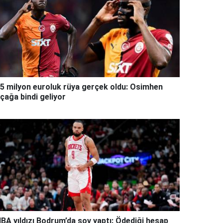
5 milyon euroluk rüya gerçek oldu: Osimhen
çağa bindi geliyor
BA yıldızı Bodrum’da şov yaptı: Ödediği hesap