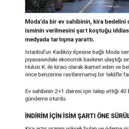
Moda’da bir ev sahibinin, kira bedelin
isminin verilmesini şart koştuğu iddia
medyada tartışma yarattı.
İstanbul'un Kadıköy ilçesine bağlı Moda se
piyasasındaki ekonomik baskının ulaştığı sır
Hulusi K. ile kiracı olarak ikamet eden ve b
önce benzerine rastlanmamış bir teklifle far
Ev sahibinin 2+1 dairesi için talep ettiği 40 b
gündeme oturdu.
İNDİRİM İÇİN İSİM ŞARTI ÖNE SÜRÜ
Kira artış oranını yüksek bulan ve ödeme güç