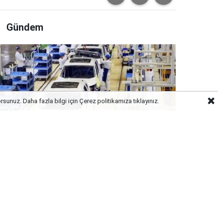
Gündem
orsunuz. Daha fazla bilgi için
Çerez politikamıza
tıklayınız.
lektrikli rekabeti sarstı! Honda Çin’de küçülme
ararı aldı