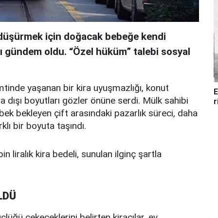
i düşürmek için doğacak bebeğe kendi
sı gündem oldu. “Özel hüküm” talebi sosyal
mtinde yaşanan bir kira uyuşmazlığı, konut
E
a dışı boyutları gözler önüne serdi. Mülk sahibi
r
ebek bekleyen çift arasındaki pazarlık süreci, daha
klı bir boyuta taşındı.
in liralık kira bedeli, sunulan ilginç şartla
LDÜ
lüğü çekeceklerini belirten kiracılar, ev