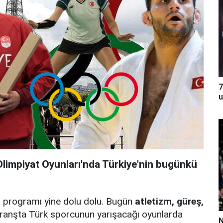
7
u
limpiyat Oyunları'nda Türkiye'nin bugünkü
ı programı yine dolu dolu. Bugün
atletizm, güreş,
ranşta Türk sporcunun yarışacağı oyunlarda
N