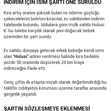
İNDİRİM İÇİN İSİM ŞARTI ÖNE SÜRÜLDÜ
Kira artış oranını yüksek bulan ve ödeme güçlüğü
çekeceklerini belirten kiracılar, ev sahibinden indirim
talebinde bulundu. İddialara göre mülk sahibi Hulusi
K. bu talebe karşılık olarak yeni doğacak bebek
üzerinden bir şart sundu.
Ev sahibi, dünyaya gelecek erkek bebeğe kendi ismi
olan
"Hulusi"
adının verilmesi halinde kira bedelini
yüzde 50 oranında düşürerek 20 bin liraya
indireceğini ifade etti.
Genç çiftin ilk etapta mizah olarak değerlendirdiği bu
teklifin ciddiyetini koruması üzerine taraflar arasında
gerginlik yaşandı.
ŞARTIN SÖZLEŞMEYE EKLENMESİ