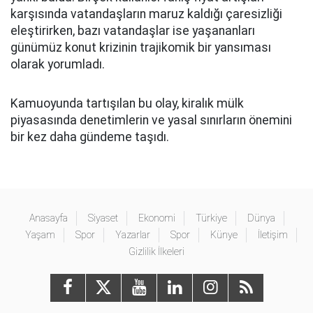
karşısında vatandaşların maruz kaldığı çaresizliği
eleştirirken, bazı vatandaşlar ise yaşananları
günümüz konut krizinin trajikomik bir yansıması
olarak yorumladı.
Kamuoyunda tartışılan bu olay, kiralık mülk
piyasasında denetimlerin ve yasal sınırların önemini
bir kez daha gündeme taşıdı.
Anasayfa
Siyaset
Ekonomi
Türkiye
Dünya
Yaşam
Spor
Yazarlar
Spor
Künye
İletişim
Gizlilik İlkeleri