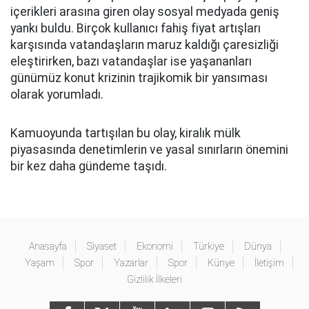
içerikleri arasına giren olay sosyal medyada geniş
yankı buldu. Birçok kullanıcı fahiş fiyat artışları
karşısında vatandaşların maruz kaldığı çaresizliği
eleştirirken, bazı vatandaşlar ise yaşananları
günümüz konut krizinin trajikomik bir yansıması
olarak yorumladı.
Kamuoyunda tartışılan bu olay, kiralık mülk
piyasasında denetimlerin ve yasal sınırların önemini
bir kez daha gündeme taşıdı.
Anasayfa
Siyaset
Ekonomi
Türkiye
Dünya
Yaşam
Spor
Yazarlar
Spor
Künye
İletişim
Gizlilik İlkeleri