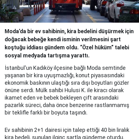
Moda’da bir ev sahibinin, kira bedelini düşürmek için
doğacak bebeğe kendi isminin verilmesini şart
koştuğu iddiası gündem oldu. “Özel hüküm” talebi
sosyal medyada tartışma yarattı.
İstanbul'un Kadıköy ilçesine bağlı Moda semtinde
yaşanan bir kira uyuşmazlığı, konut piyasasındaki
ekonomik baskının ulaştığı sıra dışı boyutları gözler
önüne serdi. Mülk sahibi Hulusi K. ile kiracı olarak
ikamet eden ve bebek bekleyen çift arasındaki
pazarlık süreci, daha önce benzerine rastlanmamış
bir teklifle farklı bir boyuta taşındı.
Ev sahibinin 2+1 dairesi için talep ettiği 40 bin liralık
kira bedeli, sunulan ilginç şartla gündeme oturdu.