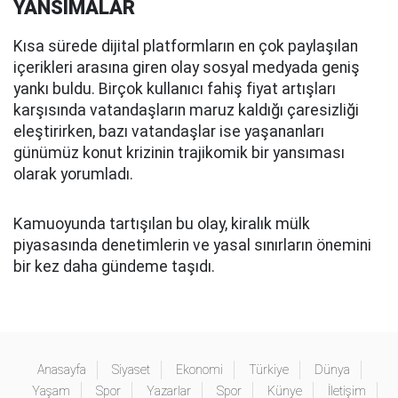
YANSIMALAR
Kısa sürede dijital platformların en çok paylaşılan
içerikleri arasına giren olay sosyal medyada geniş
yankı buldu. Birçok kullanıcı fahiş fiyat artışları
karşısında vatandaşların maruz kaldığı çaresizliği
eleştirirken, bazı vatandaşlar ise yaşananları
günümüz konut krizinin trajikomik bir yansıması
olarak yorumladı.
Kamuoyunda tartışılan bu olay, kiralık mülk
piyasasında denetimlerin ve yasal sınırların önemini
bir kez daha gündeme taşıdı.
Anasayfa
Siyaset
Ekonomi
Türkiye
Dünya
Yaşam
Spor
Yazarlar
Spor
Künye
İletişim