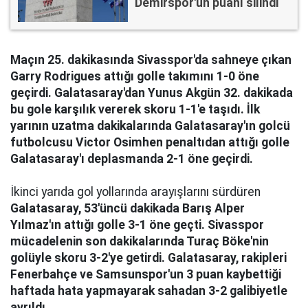
Demirspor'un puanı silindi
Maçın 25. dakikasında Sivasspor'da sahneye çıkan
Garry Rodrigues attığı golle takımını 1-0 öne
geçirdi. Galatasaray'dan Yunus Akgün 32. dakikada
bu gole karşılık vererek skoru 1-1'e taşıdı. İlk
yarının uzatma dakikalarında Galatasaray'ın golcü
futbolcusu Victor Osimhen penaltıdan attığı golle
Galatasaray'ı deplasmanda 2-1 öne geçirdi.
İkinci yarıda gol yollarında arayışlarını sürdüren
Galatasaray, 53'üncü dakikada Barış Alper
Yılmaz'ın attığı golle 3-1 öne geçti. Sivasspor
mücadelenin son dakikalarında Turaç Böke'nin
golüyle skoru 3-2'ye getirdi. Galatasaray, rakipleri
Fenerbahçe ve Samsunspor'un 3 puan kaybettiği
haftada hata yapmayarak sahadan 3-2 galibiyetle
ayrıldı.