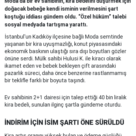
Moda’da bir ev sahibinin, kira bedelini düşürmek için
doğacak bebeğe kendi isminin verilmesini şart
koştuğu iddiası gündem oldu. “Özel hüküm” talebi
sosyal medyada tartışma yarattı.
İstanbul'un Kadıköy ilçesine bağlı Moda semtinde
yaşanan bir kira uyuşmazlığı, konut piyasasındaki
ekonomik baskının ulaştığı sıra dışı boyutları gözler
önüne serdi. Mülk sahibi Hulusi K. ile kiracı olarak
ikamet eden ve bebek bekleyen çift arasındaki
pazarlık süreci, daha önce benzerine rastlanmamış
bir teklifle farklı bir boyuta taşındı.
Ev sahibinin 2+1 dairesi için talep ettiği 40 bin liralık
kira bedeli, sunulan ilginç şartla gündeme oturdu.
İNDİRİM İÇİN İSİM ŞARTI ÖNE SÜRÜLDÜ
Kira artış oranını yüksek bulan ve ödeme güçlüğü