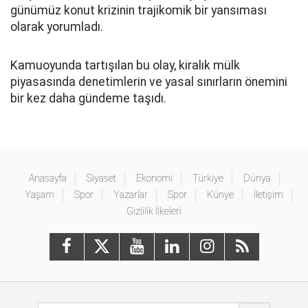
günümüz konut krizinin trajikomik bir yansıması
olarak yorumladı.
Kamuoyunda tartışılan bu olay, kiralık mülk
piyasasında denetimlerin ve yasal sınırların önemini
bir kez daha gündeme taşıdı.
Anasayfa
Siyaset
Ekonomi
Türkiye
Dünya
Yaşam
Spor
Yazarlar
Spor
Künye
İletişim
Gizlilik İlkeleri