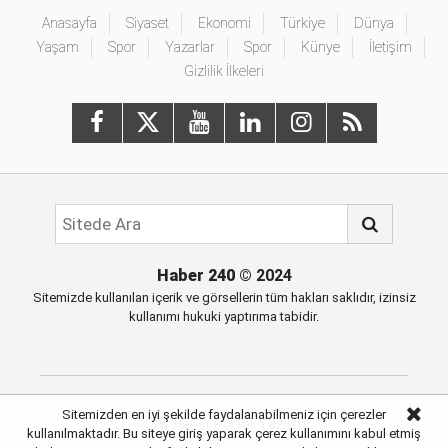
Anasayfa
Siyaset
Ekonomi
Türkiye
Dünya
Yaşam
Spor
Yazarlar
Spor
Künye
İletişim
Gizlilik İlkeleri
Haber 240
© 2024
Sitemizde kullanılan içerik ve görsellerin tüm hakları saklıdır, izinsiz
kullanımı hukuki yaptırıma tabidir.
Sitemizden en iyi şekilde faydalanabilmeniz için çerezler
Haber Portalı Yazılımı
kullanılmaktadır. Bu siteye giriş yaparak çerez kullanımını kabul etmiş