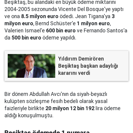
Beşiktaş, bu alandaki en büyük ödeme miktarını
2004-2005 sezonunda Vicente Del Bosque'ye yaptı
ve ona
8.5 milyon euro
ödedi. Jean Tigana'ya
3
milyon euro
, Bernd Schüster'e
1 milyon euro
,
Valerien Ismael'e
600 bin euro
ve Fernando Santos’a
da
500 bin euro
ödeme yapıldı.
Yıldırım Demirören
Beşiktaş başkan adaylığı
kararını verdi
Bir dönem Abdullah Avcı'nın da siyah-beyazlı
kulüpten sözleşme fesih bedeli olarak yasal
faizleriyle birlikte
20 milyon 12 bin 192
lira ödeme
aldığı konuşulmuştu.
Beşiktaş ödemede 1 numara