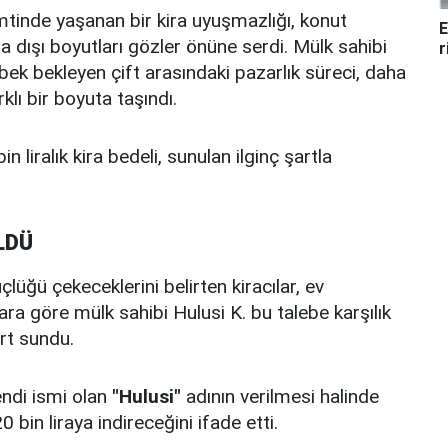
mtinde yaşanan bir kira uyuşmazlığı, konut
E
a dışı boyutları gözler önüne serdi. Mülk sahibi
r
ebek bekleyen çift arasındaki pazarlık süreci, daha
klı bir boyuta taşındı.
in liralık kira bedeli, sunulan ilginç şartla
LDÜ
lüğü çekeceklerini belirten kiracılar, ev
ara göre mülk sahibi Hulusi K. bu talebe karşılık
rt sundu.
endi ismi olan
"Hulusi"
adının verilmesi halinde
bin liraya indireceğini ifade etti.