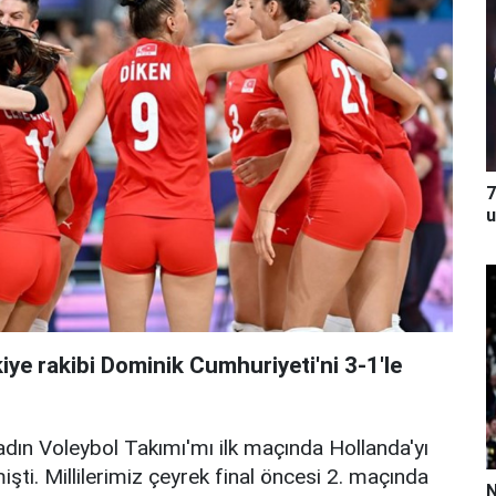
7
u
iye rakibi Dominik Cumhuriyeti'ni 3-1'le
adın Voleybol Takımı'mı ilk maçında Hollanda'yı
ti. Millilerimiz çeyrek final öncesi 2. maçında
N