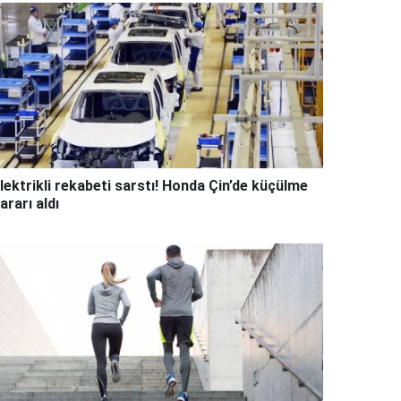
lektrikli rekabeti sarstı! Honda Çin’de küçülme
ararı aldı