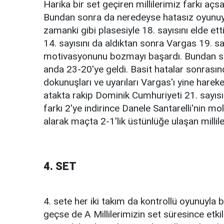
Harika bir set geçiren millilerimiz farkı açs
Bundan sonra da neredeyse hatasız oyunuyla 
zamanki gibi plasesiyle 18. sayısını elde e
14. sayısını da aldıktan sonra Vargas 19. sa
motivasyonunu bozmayı başardı. Bundan sonr
anda 23-20'ye geldi. Basit hatalar sonrasınd
dokunuşları ve uyarıları Vargas'ı yine harek
atakta rakip Dominik Cumhuriyeti 21. sayısı
farkı 2'ye indirince Danele Santarelli'nin mo
alarak maçta 2-1'lik üstünlüğe ulaşan millile
4. SET
4. sete her iki takım da kontrollü oyunuyla ba
geçse de A Millilerimizin set süresince etk