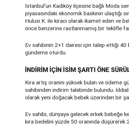
İstanbul'un Kadıköy ilçesine bağlı Moda se
piyasasındaki ekonomik baskının ulaştığı sır
Hulusi K. ile kiracı olarak ikamet eden ve b
önce benzerine rastlanmamış bir teklifle far
Ev sahibinin 2+1 dairesi için talep ettiği 40 b
gündeme oturdu.
İNDİRİM İÇİN İSİM ŞARTI ÖNE SÜRÜ
Kira artış oranını yüksek bulan ve ödeme güç
sahibinden indirim talebinde bulundu. İddial
olarak yeni doğacak bebek üzerinden bir şa
Ev sahibi, dünyaya gelecek erkek bebeğe k
kira bedelini yüzde 50 oranında düşürerek 20 