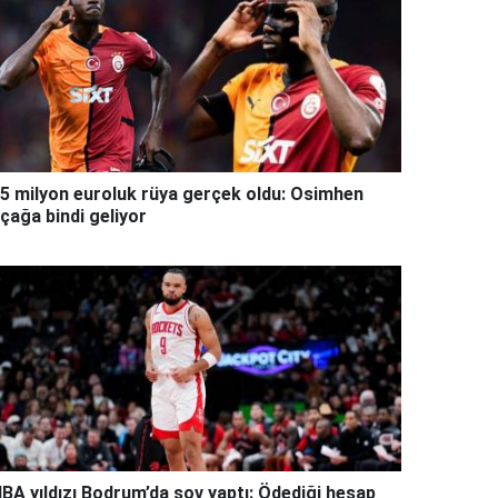
5 milyon euroluk rüya gerçek oldu: Osimhen
çağa bindi geliyor
BA yıldızı Bodrum’da şov yaptı: Ödediği hesap