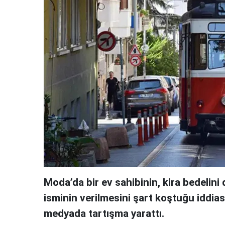
Moda’da bir ev sahibinin, kira bedelin
isminin verilmesini şart koştuğu iddia
medyada tartışma yarattı.