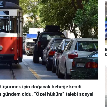
E
k
i düşürmek için doğacak bebeğe kendi
sı gündem oldu. “Özel hüküm” talebi sosyal