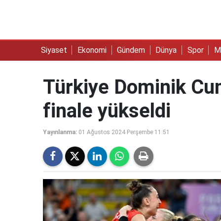
Siyaset
Ekonomi
Gündem
Dünya
Spor
M
Türkiye Dominik Cumh
finale yükseldi
Yayınlanma:
01 Ağustos 2024 Perşembe 11:51