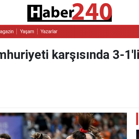
agazin
Yaşam
Yazarlar
uriyeti karşısında 3-1'li