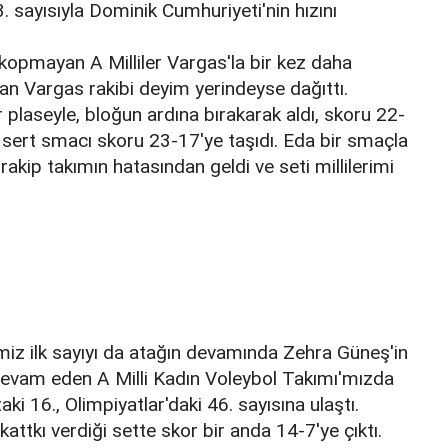
. sayısıyla Dominik Cumhuriyeti'nin hızını
n kopmayan A Milliler Vargas'la bir kez daha
şan Vargas rakibi deyim yerindeyse dağıttı.
 plaseyle, bloğun ardına bırakarak aldı, skoru 22-
 sert smacı skoru 23-17'ye taşıdı. Eda bir smaçla
rakip takımın hatasından geldi ve seti millilerimi
rimiz ilk sayıyı da atağın devamında Zehra Güneş'in
devam eden A Milli Kadın Voleybol Takımı'mızda
 16., Olimpiyatlar'daki 46. sayısına ulaştı.
kı verdiği sette skor bir anda 14-7'ye çıktı.