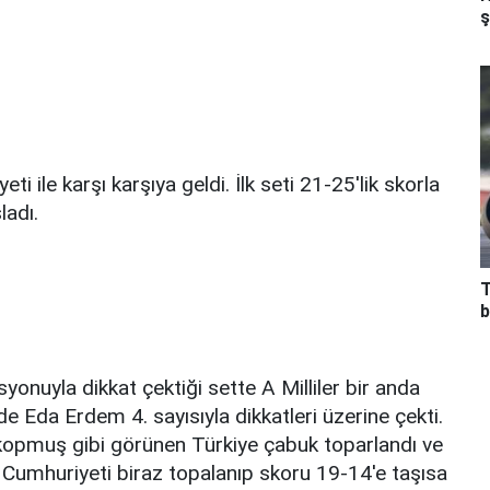
ş
i ile karşı karşıya geldi. İlk seti 21-25'lik skorla
ladı.
T
b
onuyla dikkat çektiği sette A Milliler bir anda
e Eda Erdem 4. sayısıyla dikkatleri üzerine çekti.
n kopmuş gibi görünen Türkiye çabuk toparlandı ve
k Cumhuriyeti biraz topalanıp skoru 19-14'e taşısa