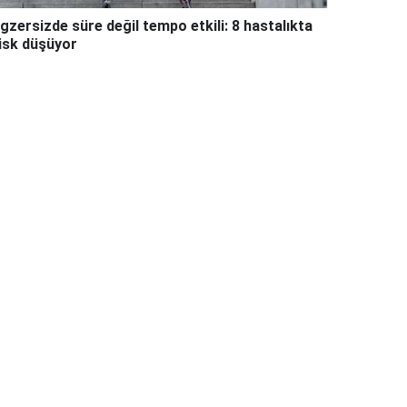
gzersizde süre değil tempo etkili: 8 hastalıkta
isk düşüyor